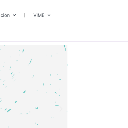
ación
VIME