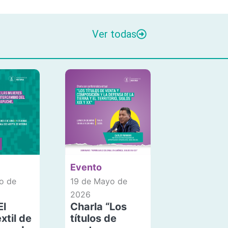
Ver todas
Evento
o de
19 de Mayo de
2026
El
Charla “Los
xtil de
títulos de