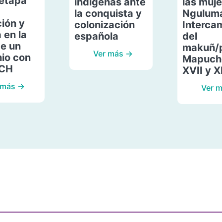
etapa
indígenas ante
las muje
la conquista y
Ngulum
ión y
colonización
Interca
 en la
española
del
de un
makuñ/
Ver más →
io con
Mapuche
ACH
XVII y X
 más →
Ver 