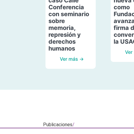
caso Calle
nueva 
Conferencia
como
con seminario
Fundac
sobre
avanza
memoria,
firma 
represión y
conven
derechos
la US
humanos
Ver
Ver más →
Publicaciones
/