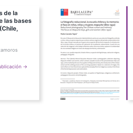
s de la
e las bases
(Chile,
atamoros
ublicación →