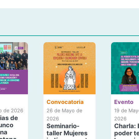
Convocatoria
Evento
io de 2026
26 de Mayo de
19 de May
ias de
2026
2026
unco
Seminario-
Charla: 
una
taller Mujeres
poder te