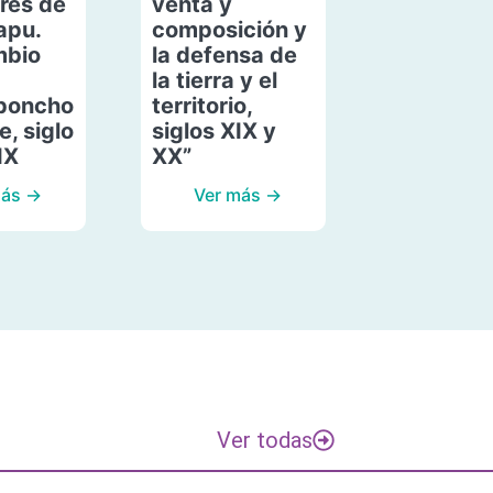
res de
venta y
apu.
composición y
mbio
la defensa de
la tierra y el
poncho
territorio,
, siglo
siglos XIX y
IX
XX”
más →
Ver más →
Ver todas