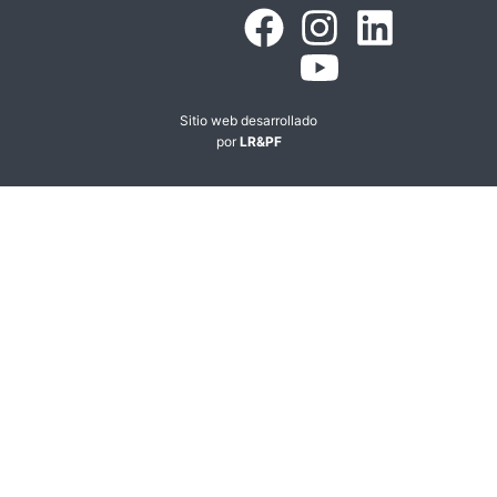
Sitio web desarrollado
por
LR&PF