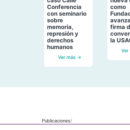
caso Calle
nueva 
Conferencia
como
con seminario
Fundac
sobre
avanza
memoria,
firma 
represión y
conven
derechos
la US
humanos
Ver
Ver más →
Publicaciones
/