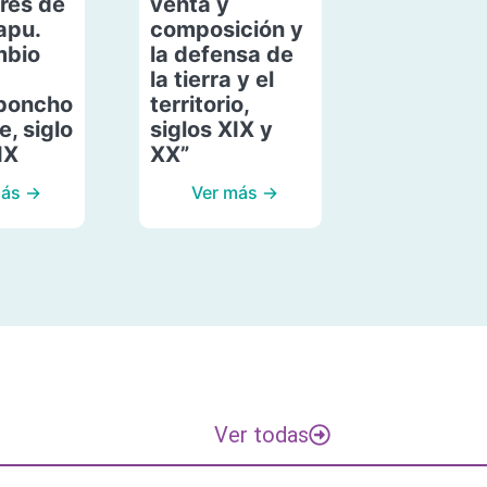
res de
venta y
apu.
composición y
mbio
la defensa de
la tierra y el
poncho
territorio,
, siglo
siglos XIX y
IX
XX”
más →
Ver más →
Ver todas