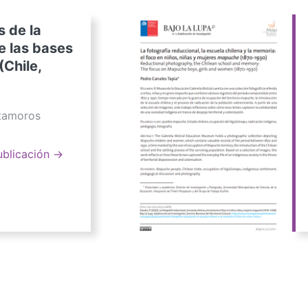
s de la
e las bases
(Chile,
atamoros
ublicación →