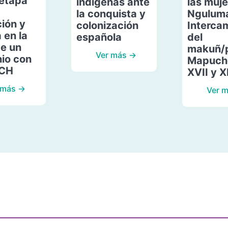
etapa
indígenas ante
las muje
la conquista y
Ngulum
ión y
colonización
Interca
 en la
española
del
de un
makuñ/
Ver más →
io con
Mapuche
ACH
XVII y X
 más →
Ver 