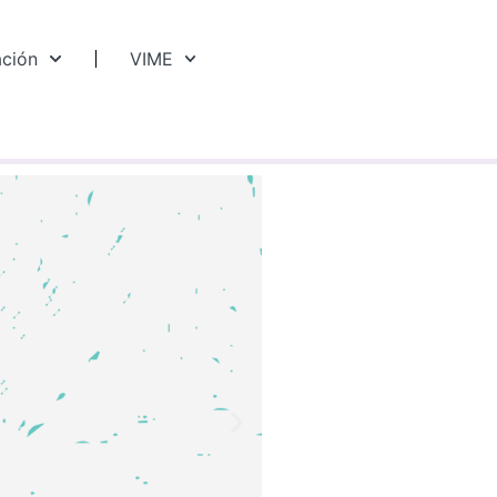
ación
VIME