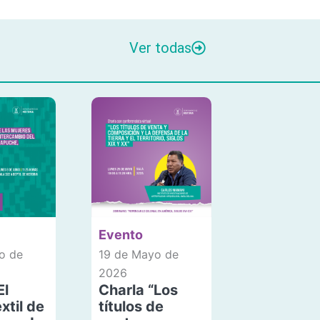
Ver todas
Evento
o de
19 de Mayo de
2026
El
Charla “Los
xtil de
títulos de