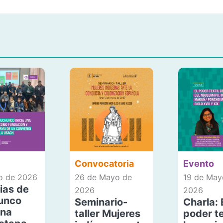
Convocatoria
Evento
io de 2026
26 de Mayo de
19 de May
ias de
2026
2026
unco
Seminario-
Charla: 
una
taller Mujeres
poder te