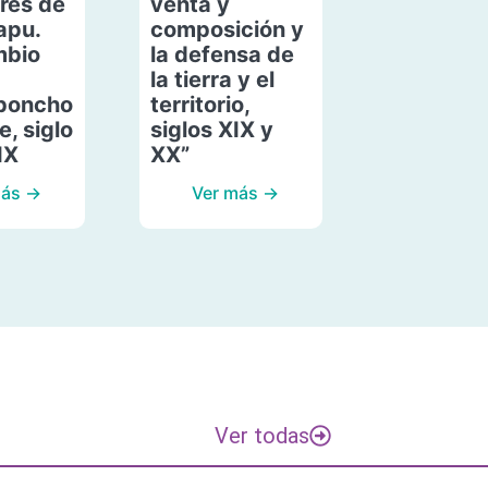
res de
venta y
apu.
composición y
mbio
la defensa de
la tierra y el
poncho
territorio,
, siglo
siglos XIX y
IX
XX”
más →
Ver más →
Ver todas