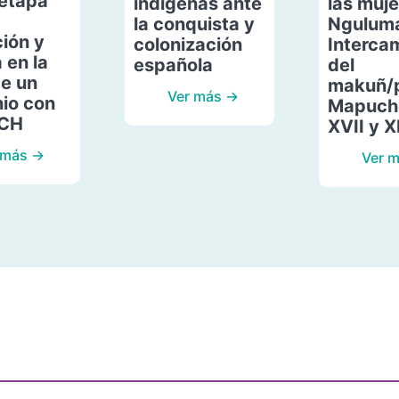
etapa
indígenas ante
las muje
la conquista y
Ngulum
ión y
colonización
Interca
 en la
española
del
de un
makuñ/
Ver más →
io con
Mapuche
ACH
XVII y X
 más →
Ver 