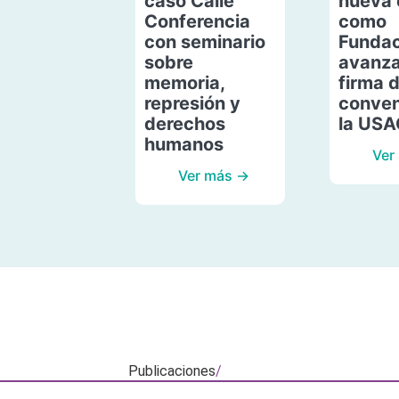
caso Calle
nueva 
Conferencia
como
con seminario
Fundac
sobre
avanza
memoria,
firma 
represión y
conven
derechos
la US
humanos
Ver
Ver más →
Publicaciones
/