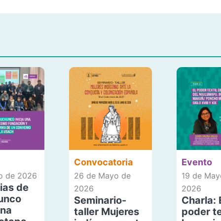
Convocatoria
Evento
io de 2026
26 de Mayo de
19 de May
ias de
2026
2026
unco
Seminario-
Charla: 
una
taller Mujeres
poder te