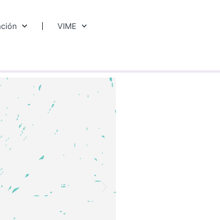
ación
VIME