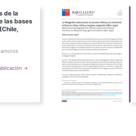
s de la
e las bases
(Chile,
atamoros
ublicación →