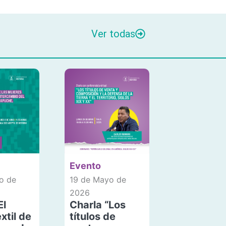
Ver todas
Evento
o de
19 de Mayo de
2026
El
Charla “Los
xtil de
títulos de