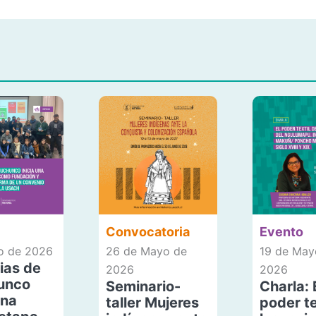
Convocatoria
Evento
io de 2026
26 de Mayo de
19 de May
ias de
2026
2026
unco
Seminario-
Charla: 
una
taller Mujeres
poder te