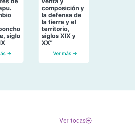
res de
venta y
apu.
composición y
mbio
la defensa de
la tierra y el
poncho
territorio,
, siglo
siglos XIX y
IX
XX”
más →
Ver más →
Ver todas