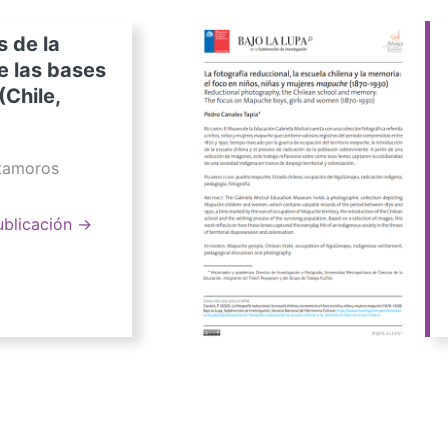
s de la
e las bases
(Chile,
atamoros
ublicación →