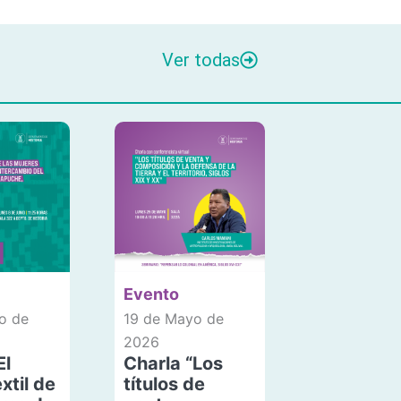
Ver todas
Evento
o de
19 de Mayo de
2026
El
Charla “Los
xtil de
títulos de