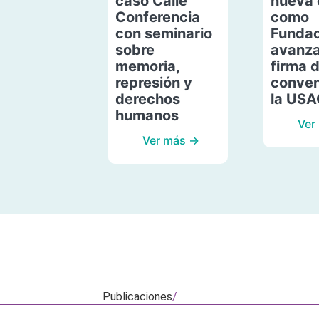
caso Calle
nueva 
Conferencia
como
con seminario
Fundac
sobre
avanza
memoria,
firma 
represión y
conven
derechos
la US
humanos
Ver
Ver más →
Publicaciones
/