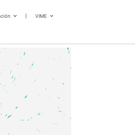
ación
VIME