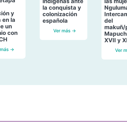
etapa
indígenas ante
las muje
la conquista y
Ngulum
ión y
colonización
Interca
 en la
española
del
de un
makuñ/
Ver más →
io con
Mapuche
ACH
XVII y X
 más →
Ver 