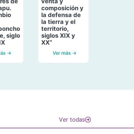
res de
venta y
apu.
composición y
mbio
la defensa de
la tierra y el
poncho
territorio,
, siglo
siglos XIX y
IX
XX”
más →
Ver más →
Ver todas