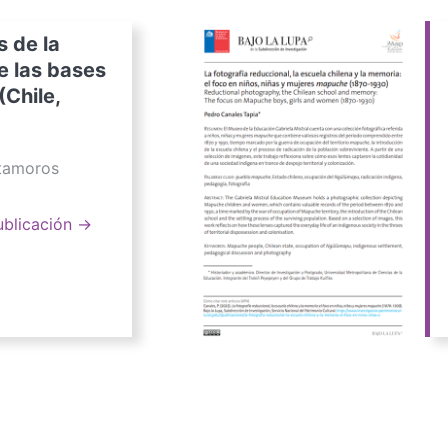
s de la
e las bases
(Chile,
atamoros
ublicación →