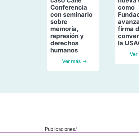
caso Calle
nueva 
Conferencia
como
con seminario
Fundac
sobre
avanza
memoria,
firma 
represión y
conven
derechos
la US
humanos
Ver
Ver más →
Publicaciones
/