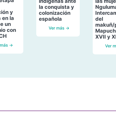
etapa
indígenas ante
las muje
la conquista y
Ngulum
ión y
colonización
Interca
 en la
española
del
de un
makuñ/
Ver más →
io con
Mapuche
ACH
XVII y X
 más →
Ver 