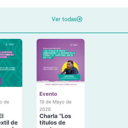
Ver todas
Evento
o de
19 de Mayo de
2026
El
Charla “Los
xtil de
títulos de