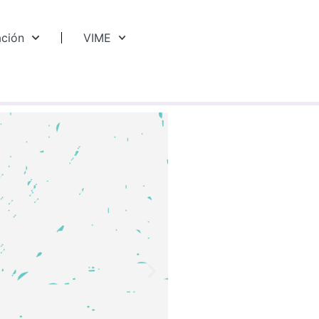
ación
VIME