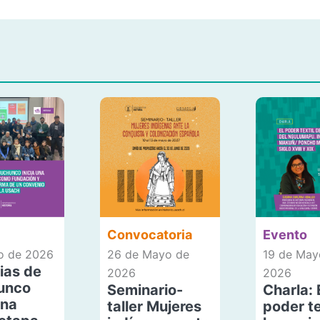
Convocatoria
Evento
io de 2026
26 de Mayo de
19 de May
ias de
2026
2026
unco
Seminario-
Charla: 
una
taller Mujeres
poder te