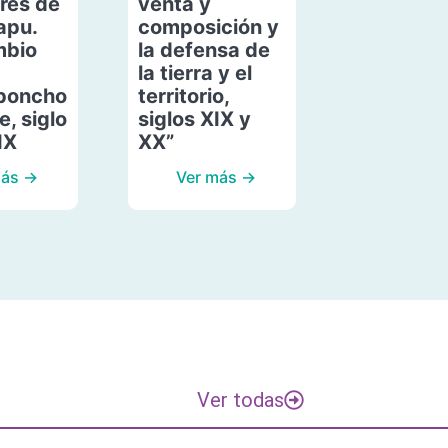
res de
venta y
apu.
composición y
mbio
la defensa de
la tierra y el
poncho
territorio,
, siglo
siglos XIX y
IX
XX”
más →
Ver más →
Ver todas