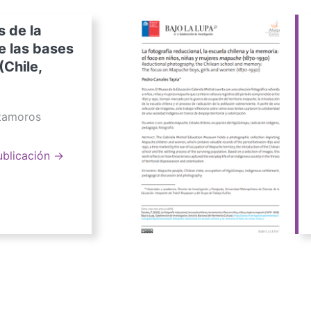
s de la
e las bases
(Chile,
atamoros
ublicación →