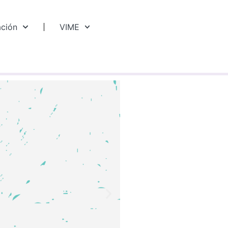
ación
VIME