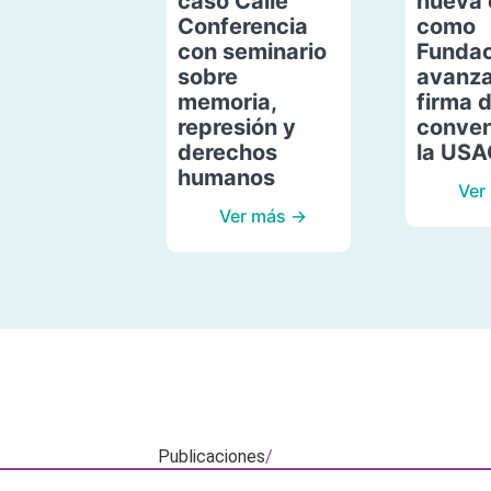
caso Calle
nueva 
Conferencia
como
con seminario
Fundac
sobre
avanza
memoria,
firma 
represión y
conven
derechos
la US
humanos
Ver
Ver más →
Publicaciones
/