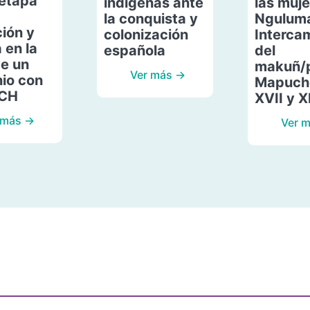
etapa
indígenas ante
las muje
la conquista y
Ngulum
ión y
colonización
Interca
 en la
española
del
de un
makuñ/
Ver más →
io con
Mapuche
ACH
XVII y X
 más →
Ver 