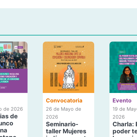
Convocatoria
Evento
io de 2026
26 de Mayo de
19 de May
ias de
2026
2026
unco
Seminario-
Charla: 
una
taller Mujeres
poder te