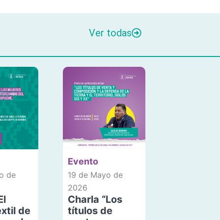
Ver todas
Evento
o de
19 de Mayo de
2026
El
Charla “Los
xtil de
títulos de