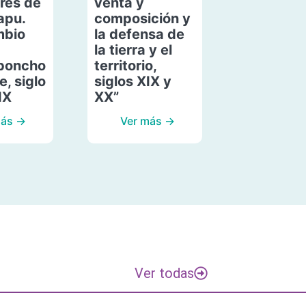
res de
venta y
apu.
composición y
mbio
la defensa de
la tierra y el
poncho
territorio,
, siglo
siglos XIX y
IX
XX”
más →
Ver más →
Ver todas