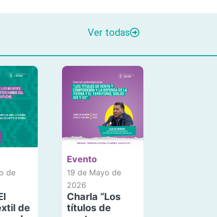
Ver todas
Evento
o de
19 de Mayo de
2026
El
Charla “Los
xtil de
títulos de