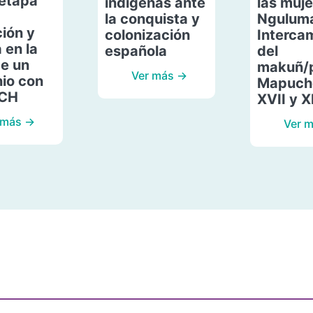
etapa
indígenas ante
las muje
la conquista y
Ngulum
ión y
colonización
Interca
 en la
española
del
de un
makuñ/
Ver más →
io con
Mapuche
ACH
XVII y X
 más →
Ver 