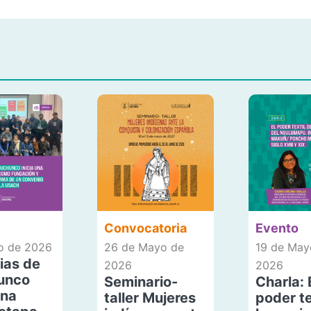
Convocatoria
Evento
io de 2026
26 de Mayo de
19 de May
ias de
2026
2026
unco
Seminario-
Charla: 
una
taller Mujeres
poder te