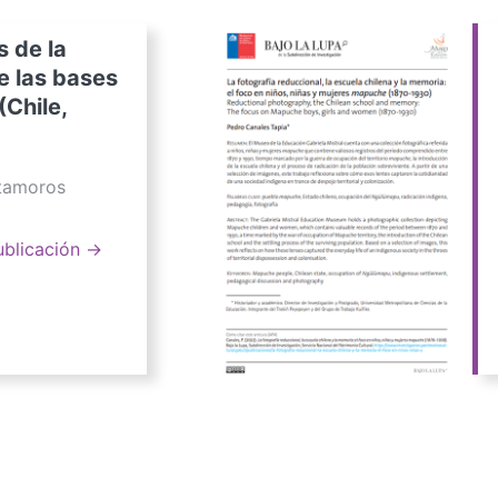
s de la
e las bases
(Chile,
atamoros
ublicación →