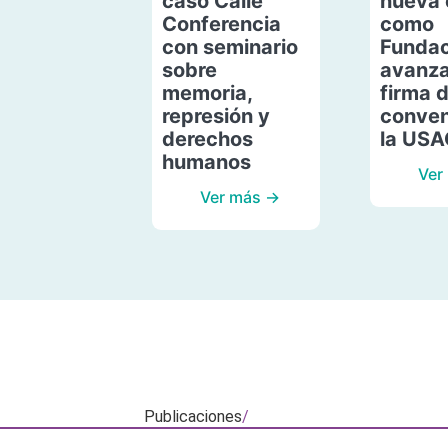
caso Calle
nueva 
Conferencia
como
con seminario
Fundac
sobre
avanza
memoria,
firma 
represión y
conven
derechos
la US
humanos
Ver
Ver más →
Publicaciones
/