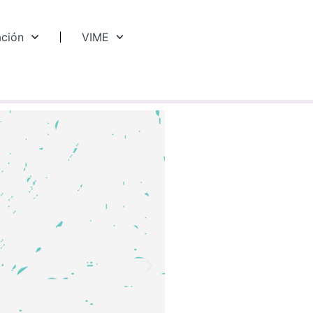
ación
VIME