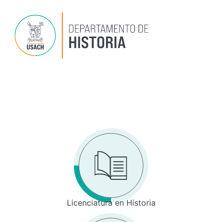
Ir
al
contenido
Dep
P
Inv
Licenciatura en Historia