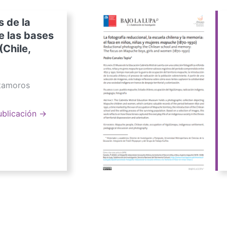
s de la
e las bases
(Chile,
atamoros
ublicación →