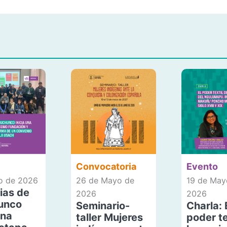
Convocatoria
Evento
io de 2026
26 de Mayo de
19 de May
ias de
2026
2026
unco
Seminario-
Charla: 
una
taller Mujeres
poder te