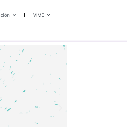
ación
VIME