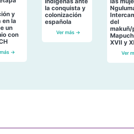
etapa
indígenas ante
las muje
la conquista y
Ngulum
ión y
colonización
Interca
 en la
española
del
de un
makuñ/
Ver más →
io con
Mapuche
ACH
XVII y X
 más →
Ver 