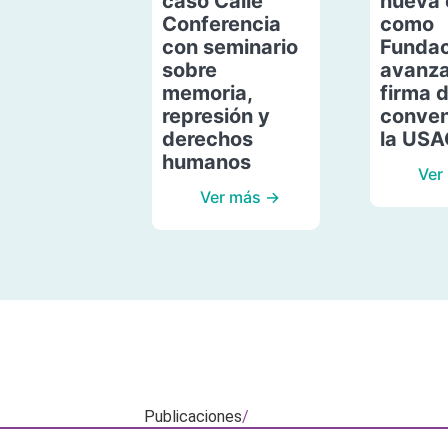
caso Calle
nueva 
Conferencia
como
con seminario
Fundac
sobre
avanza
memoria,
firma 
represión y
conven
derechos
la US
humanos
Ver
Ver más →
Publicaciones
/