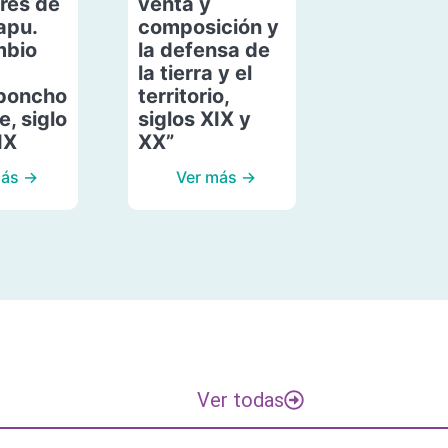
res de
venta y
apu.
composición y
mbio
la defensa de
la tierra y el
poncho
territorio,
, siglo
siglos XIX y
IX
XX”
más →
Ver más →
Ver todas