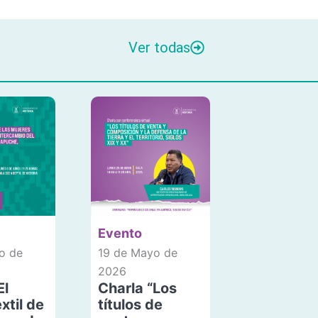
Ver todas
Evento
o de
19 de Mayo de
2026
El
Charla “Los
xtil de
títulos de