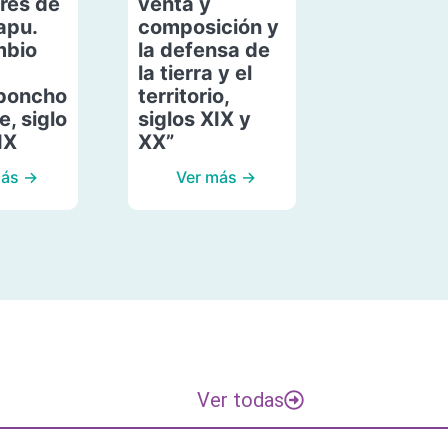
res de
venta y
apu.
composición y
mbio
la defensa de
la tierra y el
poncho
territorio,
, siglo
siglos XIX y
IX
XX”
más →
Ver más →
Ver todas