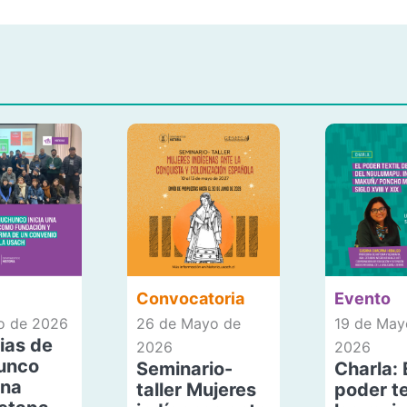
Convocatoria
Evento
io de 2026
26 de Mayo de
19 de May
ias de
2026
2026
unco
Seminario-
Charla: 
una
taller Mujeres
poder te