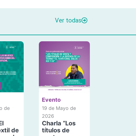
Ver todas
Evento
o de
19 de Mayo de
2026
El
Charla “Los
xtil de
títulos de