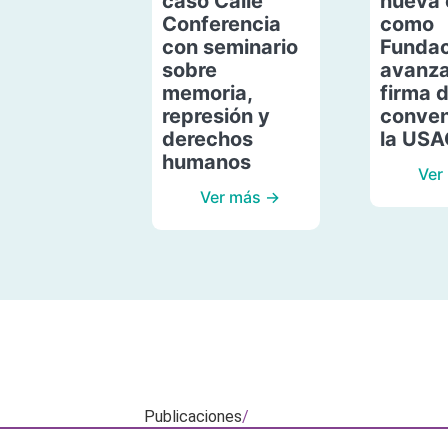
caso Calle
nueva 
Conferencia
como
con seminario
Fundac
sobre
avanza
memoria,
firma 
represión y
conven
derechos
la US
humanos
Ver
Ver más →
Publicaciones
/