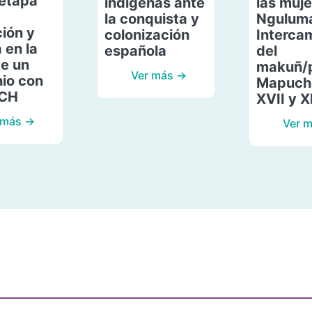
etapa
indígenas ante
las muje
la conquista y
Ngulum
ión y
colonización
Interca
 en la
española
del
de un
makuñ/
Ver más →
io con
Mapuche
ACH
XVII y X
 más →
Ver 