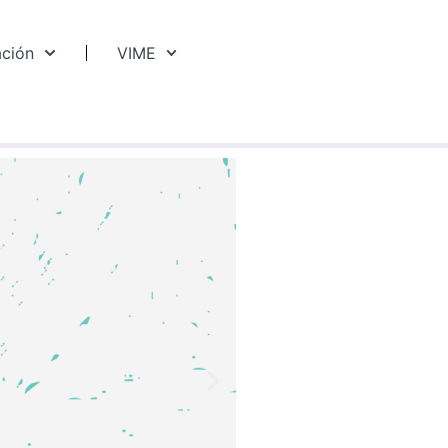
ación
VIME