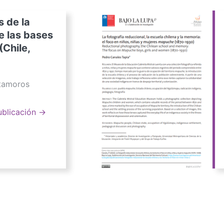
s de la
e las bases
(Chile,
atamoros
ublicación →