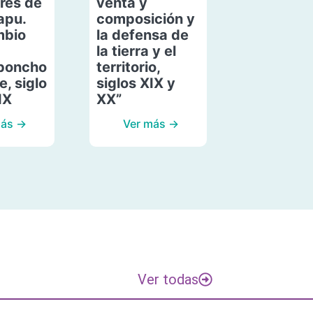
res de
venta y
apu.
composición y
mbio
la defensa de
la tierra y el
poncho
territorio,
, siglo
siglos XIX y
IX
XX”
más →
Ver más →
Ver todas