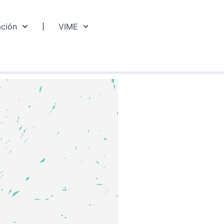
ación
VIME