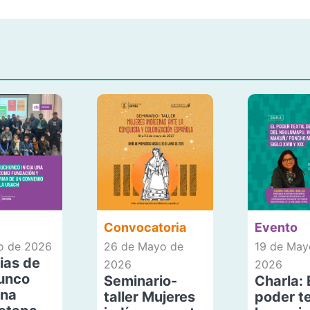
Convocatoria
Evento
io de 2026
26 de Mayo de
19 de May
ias de
2026
2026
unco
Seminario-
Charla: 
una
taller Mujeres
poder te