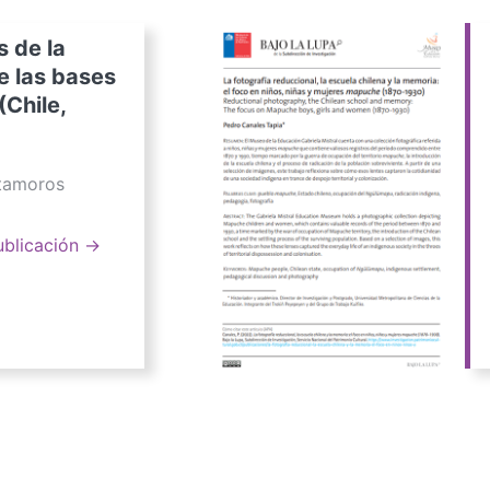
s de la
e las bases
(Chile,
atamoros
ublicación →