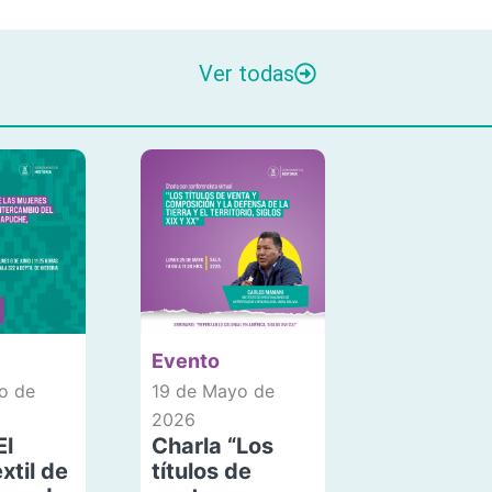
Ver todas
Evento
o de
19 de Mayo de
2026
El
Charla “Los
xtil de
títulos de