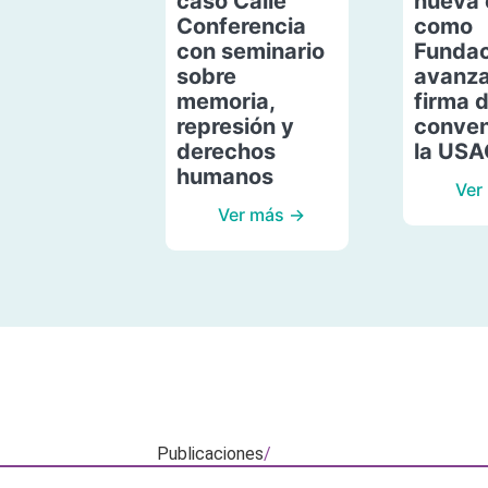
caso Calle
nueva 
Conferencia
como
con seminario
Fundac
sobre
avanza
memoria,
firma 
represión y
conven
derechos
la US
humanos
Ver
Ver más →
Publicaciones
/