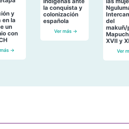
etapa
indígenas ante
las muje
la conquista y
Ngulum
ión y
colonización
Interca
 en la
española
del
de un
makuñ/
Ver más →
io con
Mapuche
ACH
XVII y X
 más →
Ver 