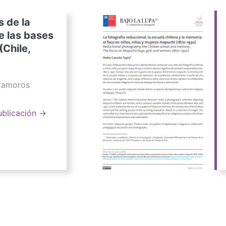
s de la
e las bases
(Chile,
atamoros
ublicación →