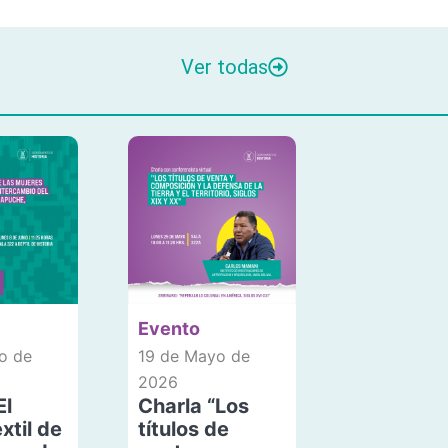
Ver todas
Evento
o de
19 de Mayo de
2026
El
Charla “Los
xtil de
títulos de