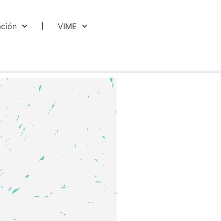
ación
VIME