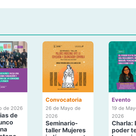
Convocatoria
Evento
io de 2026
26 de Mayo de
19 de May
ias de
2026
2026
unco
Seminario-
Charla: 
una
taller Mujeres
poder te