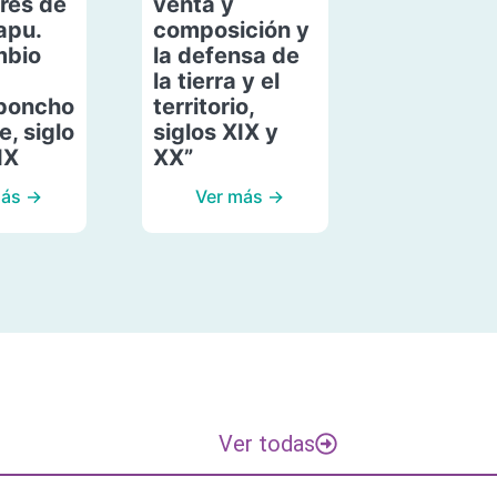
res de
venta y
apu.
composición y
mbio
la defensa de
la tierra y el
poncho
territorio,
, siglo
siglos XIX y
IX
XX”
más →
Ver más →
Ver todas