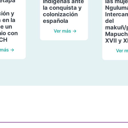
etapa
indígenas ante
las muje
la conquista y
Ngulum
ión y
colonización
Interca
 en la
española
del
de un
makuñ/
Ver más →
io con
Mapuche
ACH
XVII y X
 más →
Ver 