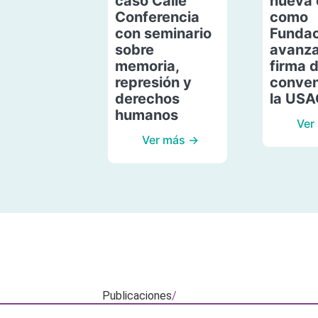
caso Calle
nueva 
Conferencia
como
con seminario
Fundac
sobre
avanza
memoria,
firma 
represión y
conven
derechos
la US
humanos
Ver
Ver más →
Publicaciones
/