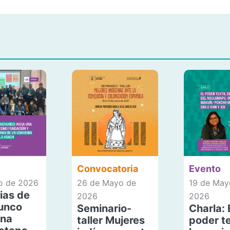
Convocatoria
Evento
io de 2026
26 de Mayo de
19 de May
ias de
2026
2026
unco
Seminario-
Charla: 
una
taller Mujeres
poder te