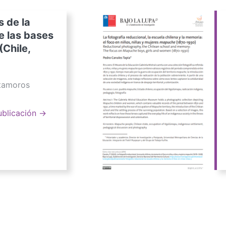
s de la
e las bases
(Chile,
atamoros
ublicación →