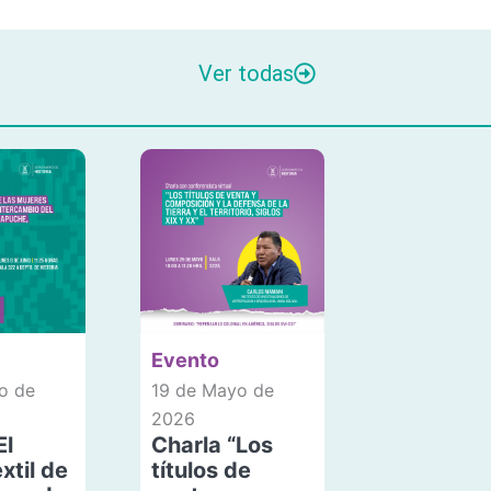
Ver todas
Evento
o de
19 de Mayo de
2026
El
Charla “Los
xtil de
títulos de