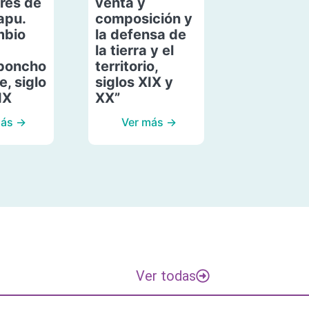
res de
venta y
apu.
composición y
mbio
la defensa de
la tierra y el
poncho
territorio,
, siglo
siglos XIX y
IX
XX”
más →
Ver más →
Ver todas