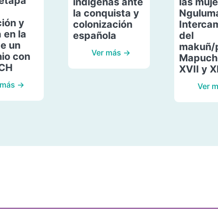
etapa
indígenas ante
las muje
la conquista y
Ngulum
ión y
colonización
Interca
 en la
española
del
de un
makuñ/
Ver más →
io con
Mapuche
ACH
XVII y X
 más →
Ver 