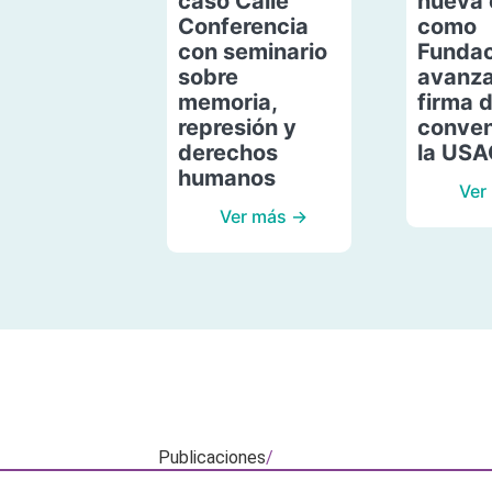
caso Calle
nueva 
Conferencia
como
con seminario
Fundac
sobre
avanza
memoria,
firma 
represión y
conven
derechos
la US
humanos
Ver
Ver más →
Publicaciones
/