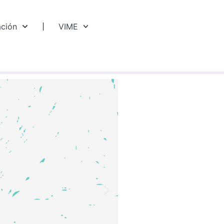
ación
VIME