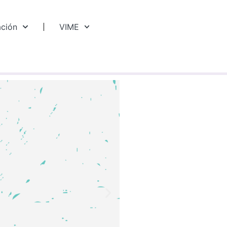
ación
VIME