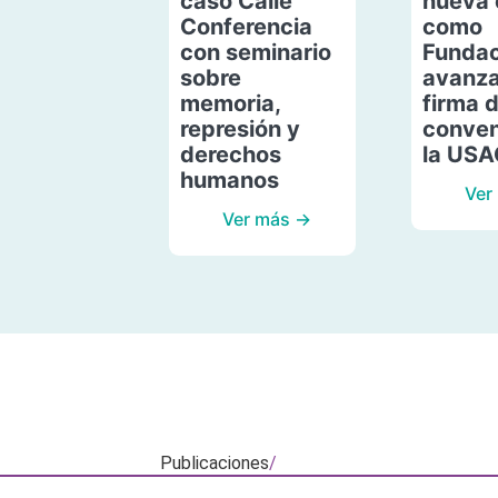
caso Calle
nueva 
Conferencia
como
con seminario
Fundac
sobre
avanza
memoria,
firma 
represión y
conven
derechos
la US
humanos
Ver
Ver más →
Publicaciones
/