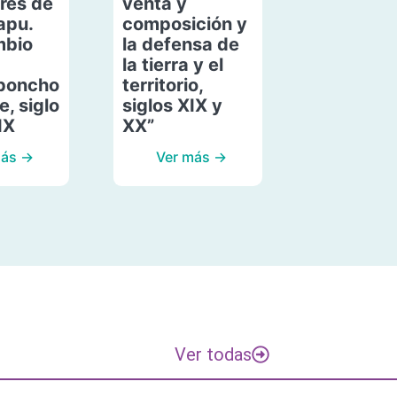
res de
venta y
apu.
composición y
mbio
la defensa de
la tierra y el
poncho
territorio,
, siglo
siglos XIX y
IX
XX”
más →
Ver más →
Ver todas