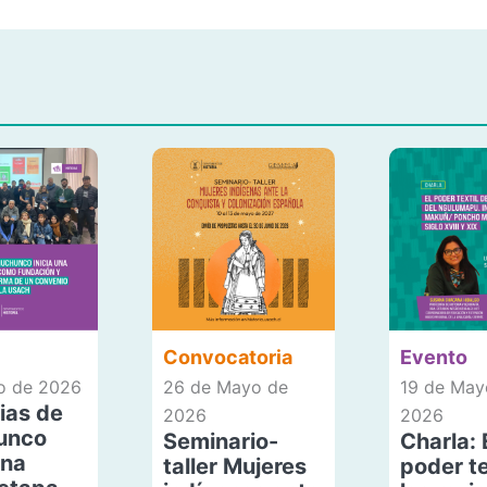
Convocatoria
Evento
io de 2026
26 de Mayo de
19 de May
ias de
2026
2026
unco
Seminario-
Charla: 
una
taller Mujeres
poder te