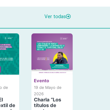
Ver todas
Evento
o de
19 de Mayo de
2026
El
Charla “Los
xtil de
títulos de