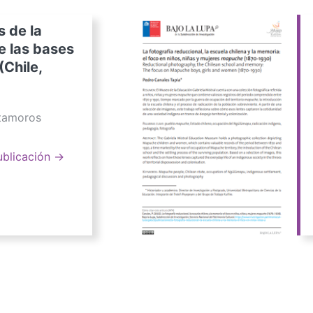
s de la
e las bases
(Chile,
atamoros
ublicación →