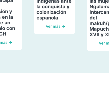
etapa
indígenas ante
las muje
la conquista y
Ngulum
ión y
colonización
Interca
 en la
española
del
de un
makuñ/
Ver más →
io con
Mapuche
ACH
XVII y X
 más →
Ver 