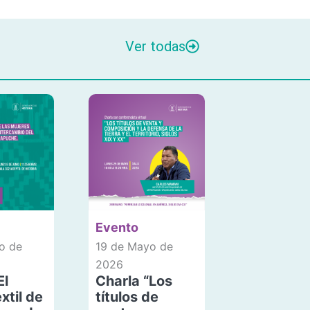
Ver todas
Evento
o de
19 de Mayo de
2026
El
Charla “Los
xtil de
títulos de