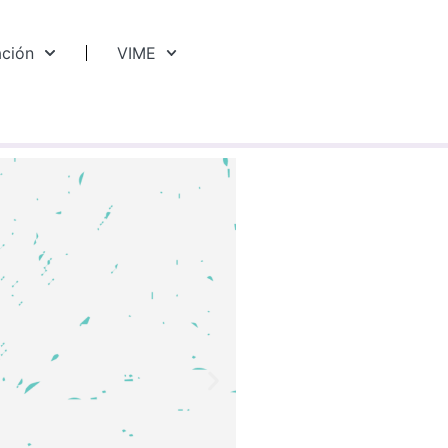
ación
VIME