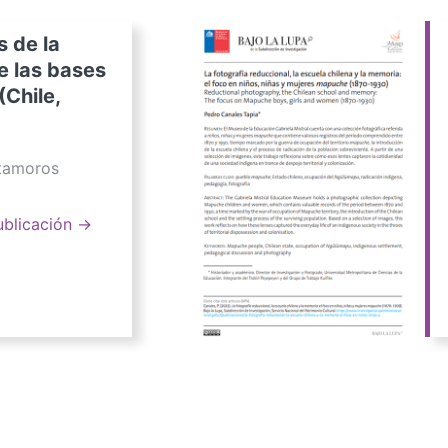
s de la
e las bases
(Chile,
atamoros
ublicación →