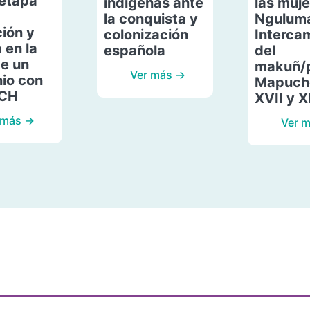
etapa
indígenas ante
las muje
la conquista y
Ngulum
ión y
colonización
Interca
 en la
española
del
de un
makuñ/
Ver más →
io con
Mapuche
ACH
XVII y X
 más →
Ver 