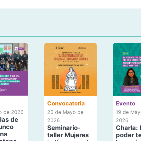
Convocatoria
Evento
io de 2026
26 de Mayo de
19 de May
ias de
2026
2026
unco
Seminario-
Charla: 
una
taller Mujeres
poder te