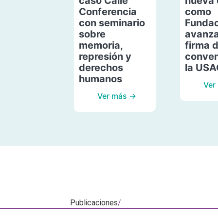
caso Calle
nueva 
Conferencia
como
con seminario
Fundac
sobre
avanza
memoria,
firma 
represión y
conven
derechos
la US
humanos
Ver
Ver más →
Publicaciones
/