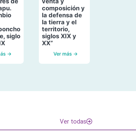
res de
venta y
apu.
composición y
mbio
la defensa de
la tierra y el
poncho
territorio,
, siglo
siglos XIX y
IX
XX”
más →
Ver más →
Ver todas