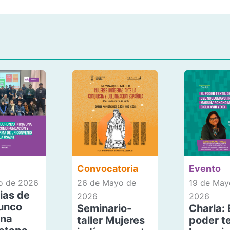
Convocatoria
Evento
io de 2026
26 de Mayo de
19 de May
ias de
2026
2026
unco
Seminario-
Charla: 
una
taller Mujeres
poder te