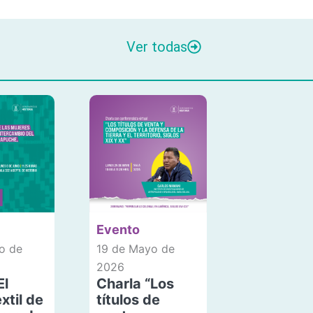
Ver todas
Evento
o de
19 de Mayo de
2026
El
Charla “Los
xtil de
títulos de