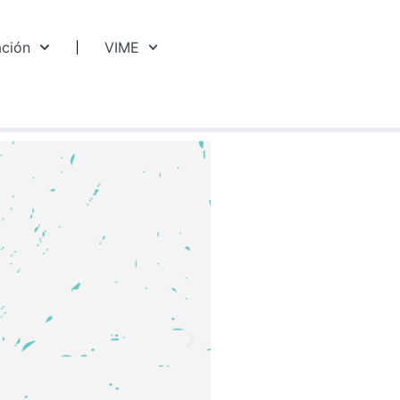
ación
VIME