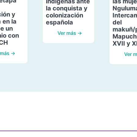
etapa
indígenas ante
las muje
la conquista y
Ngulum
ión y
colonización
Interca
 en la
española
del
de un
makuñ/
Ver más →
io con
Mapuche
ACH
XVII y X
 más →
Ver 