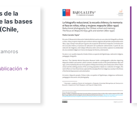
s de la
e las bases
(Chile,
atamoros
ublicación →