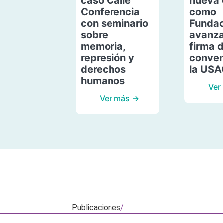
caso Calle
nueva 
Conferencia
como
con seminario
Fundac
sobre
avanza
memoria,
firma 
represión y
conven
derechos
la US
humanos
Ver
Ver más →
Publicaciones
/