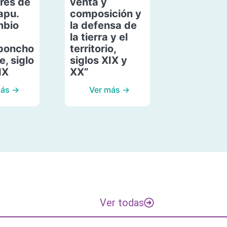
res de
venta y
apu.
composición y
mbio
la defensa de
la tierra y el
poncho
territorio,
, siglo
siglos XIX y
IX
XX”
más →
Ver más →
Ver todas