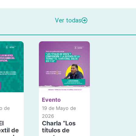
Ver todas
Evento
o de
19 de Mayo de
2026
El
Charla “Los
xtil de
títulos de