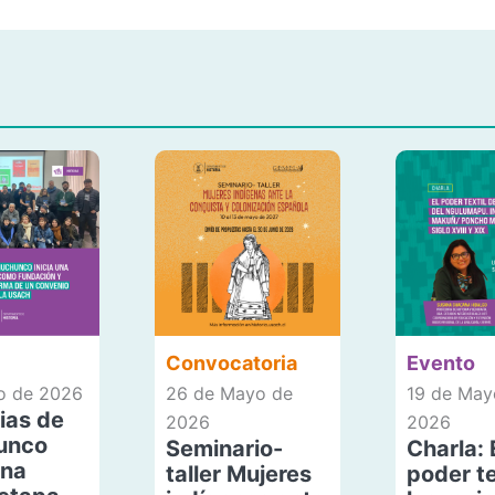
Convocatoria
Evento
io de 2026
26 de Mayo de
19 de May
ias de
2026
2026
unco
Seminario-
Charla: 
una
taller Mujeres
poder te