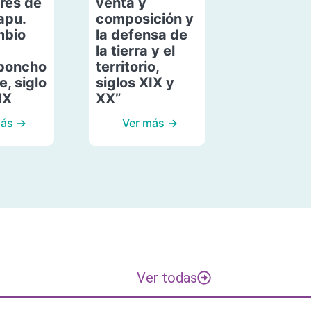
res de
venta y
apu.
composición y
mbio
la defensa de
la tierra y el
poncho
territorio,
, siglo
siglos XIX y
IX
XX”
más →
Ver más →
Ver todas