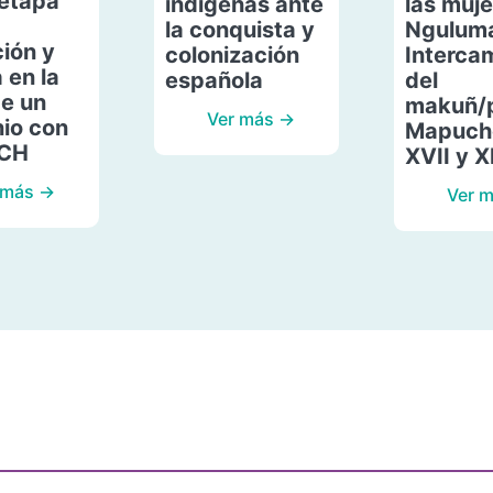
etapa
indígenas ante
las muje
la conquista y
Ngulum
ión y
colonización
Interca
 en la
española
del
de un
makuñ/
Ver más →
io con
Mapuche
ACH
XVII y X
 más →
Ver 