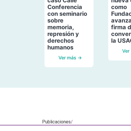
caso Calle
nueva 
Conferencia
como
con seminario
Fundac
sobre
avanza
memoria,
firma 
represión y
conven
derechos
la US
humanos
Ver
Ver más →
Publicaciones
/