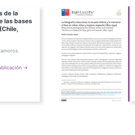
s de la
e las bases
(Chile,
atamoros
ublicación →