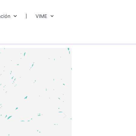
ación
VIME