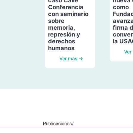
caso Calle
nueva 
Conferencia
como
con seminario
Fundac
sobre
avanza
memoria,
firma 
represión y
conven
derechos
la US
humanos
Ver
Ver más →
Publicaciones
/