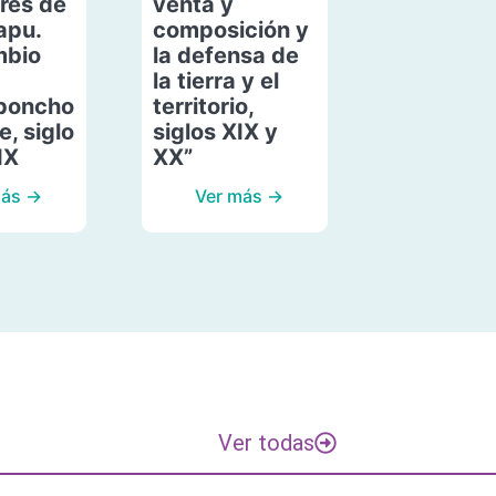
res de
venta y
apu.
composición y
mbio
la defensa de
la tierra y el
poncho
territorio,
, siglo
siglos XIX y
IX
XX”
más →
Ver más →
Ver todas