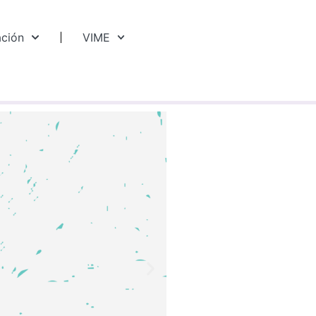
ación
VIME