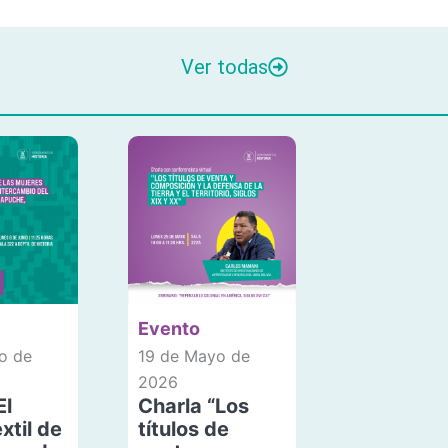
Ver todas
Evento
o de
19 de Mayo de
2026
El
Charla “Los
xtil de
títulos de