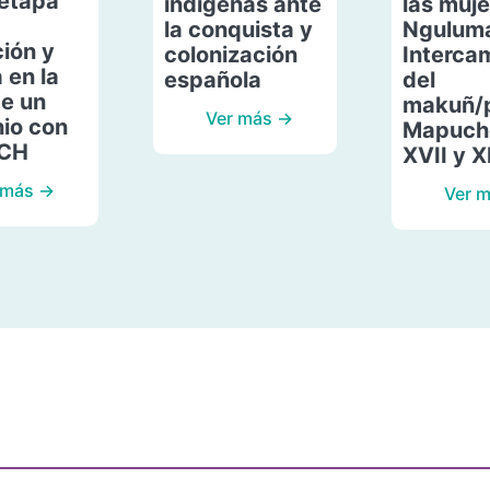
etapa
indígenas ante
las muje
la conquista y
Ngulum
ión y
colonización
Interca
 en la
española
del
de un
makuñ/
Ver más →
io con
Mapuche
ACH
XVII y X
 más →
Ver 