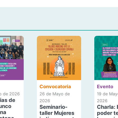
Convocatoria
Evento
io de 2026
26 de Mayo de
19 de May
ias de
2026
2026
unco
Seminario-
Charla: 
una
taller Mujeres
poder te