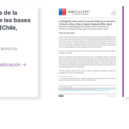
s de la
e las bases
(Chile,
atamoros
ublicación →