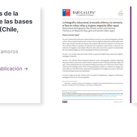
s de la
e las bases
(Chile,
atamoros
ublicación →