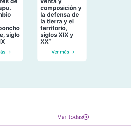
res de
venta y
apu.
composición y
mbio
la defensa de
la tierra y el
poncho
territorio,
, siglo
siglos XIX y
IX
XX”
más →
Ver más →
Ver todas