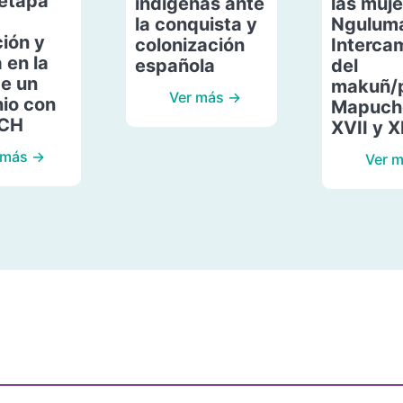
etapa
indígenas ante
las muje
la conquista y
Ngulum
ión y
colonización
Interca
 en la
española
del
de un
makuñ/
Ver más →
io con
Mapuche
ACH
XVII y X
 más →
Ver 