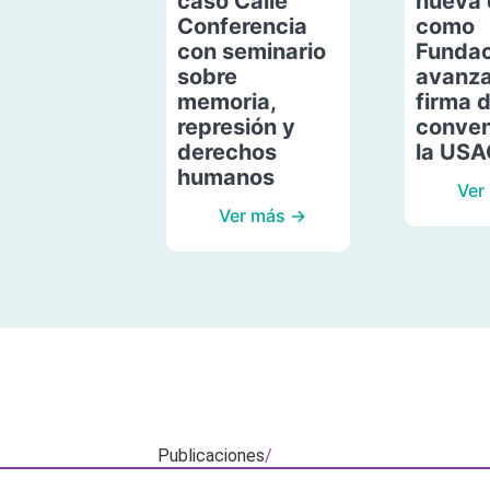
caso Calle
nueva 
Conferencia
como
con seminario
Fundac
sobre
avanza
memoria,
firma 
represión y
conven
derechos
la US
humanos
Ver
Ver más →
Publicaciones
/