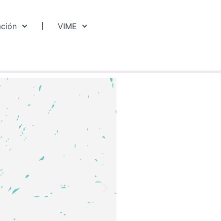
ación
VIME