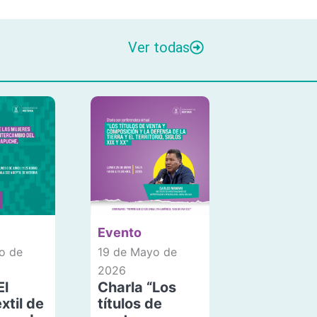
Ver todas
Evento
o de
19 de Mayo de
2026
El
Charla “Los
xtil de
títulos de