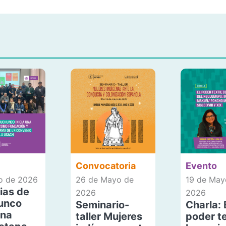
Convocatoria
Evento
io de 2026
26 de Mayo de
19 de May
ias de
2026
2026
unco
Seminario-
Charla: 
una
taller Mujeres
poder te