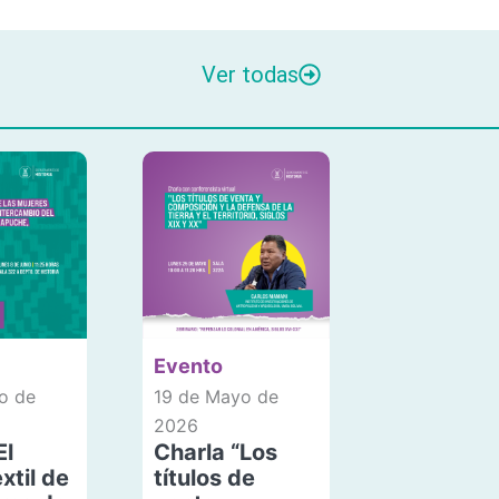
Ver todas
Evento
o de
19 de Mayo de
2026
El
Charla “Los
xtil de
títulos de