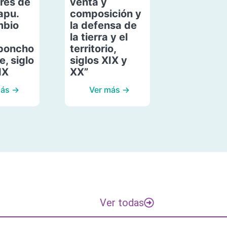
res de
venta y
apu.
composición y
mbio
la defensa de
la tierra y el
poncho
territorio,
, siglo
siglos XIX y
IX
XX”
más →
Ver más →
Ver todas