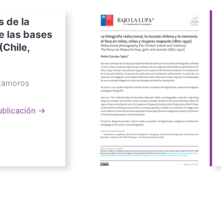
s de la
e las bases
(Chile,
atamoros
ublicación →