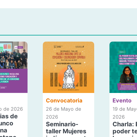
Convocatoria
Evento
io de 2026
26 de Mayo de
19 de May
ias de
2026
2026
unco
Seminario-
Charla: 
una
taller Mujeres
poder te