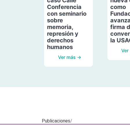
caso Calle
nueva 
Conferencia
como
con seminario
Fundac
sobre
avanza
memoria,
firma 
represión y
conven
derechos
la US
humanos
Ver
Ver más →
Publicaciones
/