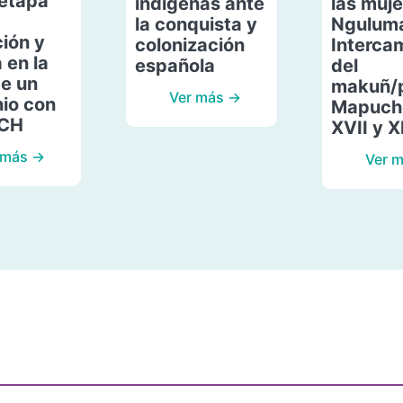
etapa
indígenas ante
las muje
la conquista y
Ngulum
ión y
colonización
Interca
 en la
española
del
de un
makuñ/
Ver más →
io con
Mapuche
ACH
XVII y X
 más →
Ver 