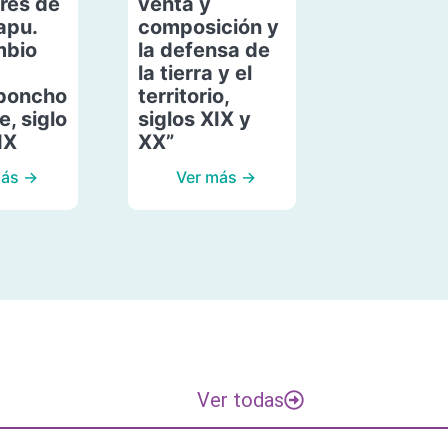
res de
venta y
apu.
composición y
mbio
la defensa de
la tierra y el
poncho
territorio,
, siglo
siglos XIX y
IX
XX”
más →
Ver más →
Ver todas