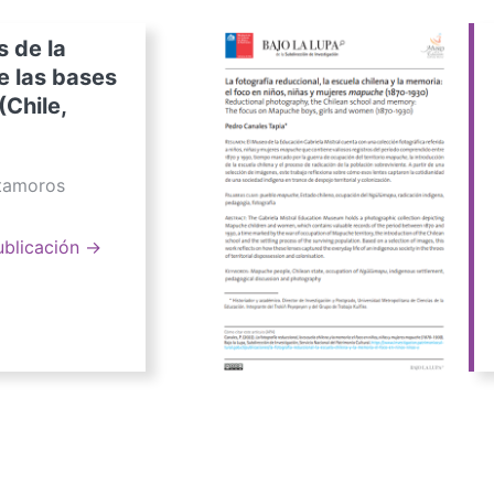
s de la
e las bases
(Chile,
atamoros
ublicación →