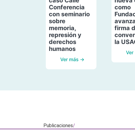
caso Calle
nueva 
Conferencia
como
con seminario
Fundac
sobre
avanza
memoria,
firma 
represión y
conven
derechos
la US
humanos
Ver
Ver más →
Publicaciones
/