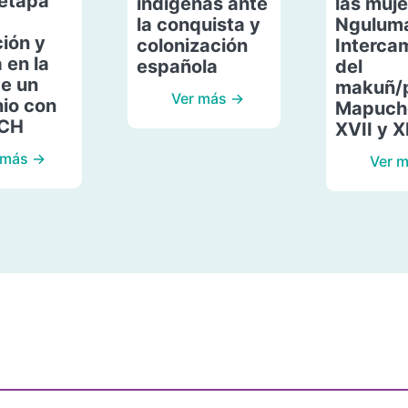
etapa
indígenas ante
las muje
la conquista y
Ngulum
ión y
colonización
Interca
 en la
española
del
de un
makuñ/
Ver más →
io con
Mapuche
ACH
XVII y X
 más →
Ver 