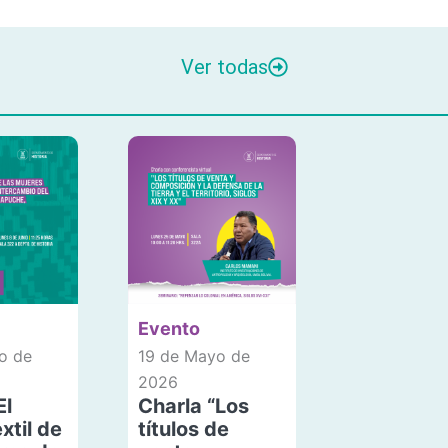
Ver todas
Evento
o de
19 de Mayo de
2026
El
Charla “Los
xtil de
títulos de