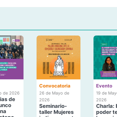
Convocatoria
Evento
io de 2026
26 de Mayo de
19 de May
ias de
2026
2026
unco
Seminario-
Charla: 
una
taller Mujeres
poder te