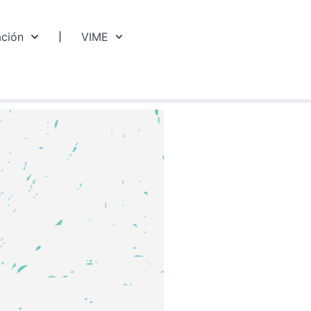
ación
VIME