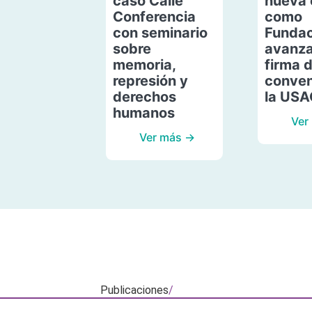
caso Calle
nueva 
Conferencia
como
con seminario
Fundac
sobre
avanza
memoria,
firma 
represión y
conven
derechos
la US
humanos
Ver
Ver más →
Publicaciones
/