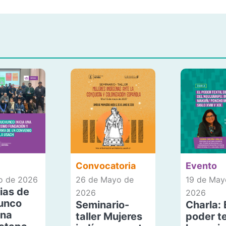
Convocatoria
Evento
io de 2026
26 de Mayo de
19 de May
ias de
2026
2026
unco
Seminario-
Charla: 
una
taller Mujeres
poder te