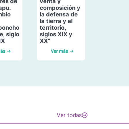
res de
venta y
apu.
composición y
mbio
la defensa de
la tierra y el
poncho
territorio,
, siglo
siglos XIX y
IX
XX”
más →
Ver más →
Ver todas