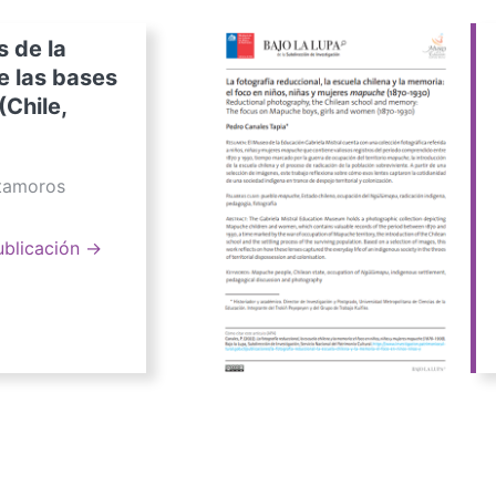
s de la
e las bases
(Chile,
atamoros
ublicación →