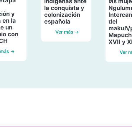
etapa
indígenas ante
las muje
la conquista y
Ngulum
ión y
colonización
Interca
 en la
española
del
de un
makuñ/
Ver más →
io con
Mapuche
ACH
XVII y X
 más →
Ver 