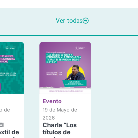
Ver todas
Evento
o de
19 de Mayo de
2026
El
Charla “Los
xtil de
títulos de