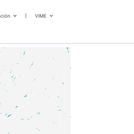
ación
VIME