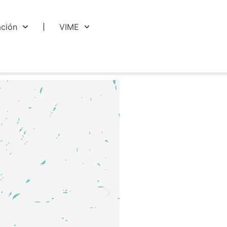
ación
VIME