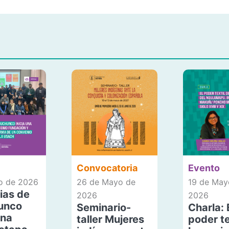
Convocatoria
Evento
io de 2026
26 de Mayo de
19 de May
ias de
2026
2026
unco
Seminario-
Charla: 
una
taller Mujeres
poder te