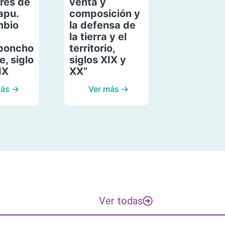
res de
venta y
apu.
composición y
mbio
la defensa de
la tierra y el
poncho
territorio,
, siglo
siglos XIX y
IX
XX”
más →
Ver más →
Ver todas