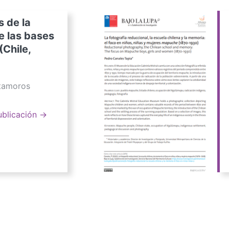
s de la
e las bases
(Chile,
atamoros
ublicación →