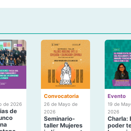
Convocatoria
Evento
io de 2026
26 de Mayo de
19 de May
ias de
2026
2026
unco
Seminario-
Charla: 
una
taller Mujeres
poder te