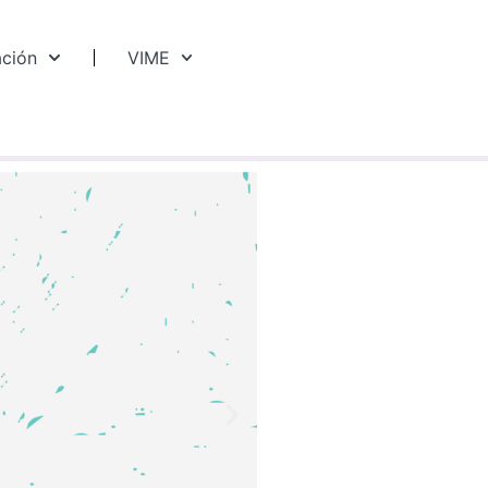
ación
VIME