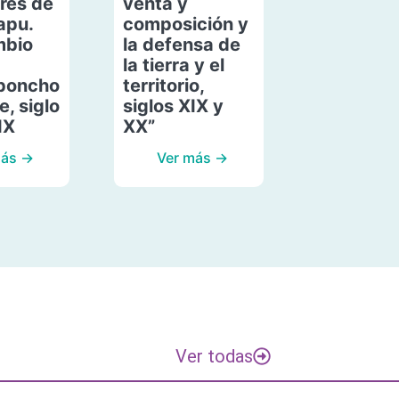
res de
venta y
apu.
composición y
mbio
la defensa de
la tierra y el
poncho
territorio,
, siglo
siglos XIX y
IX
XX”
más →
Ver más →
Ver todas