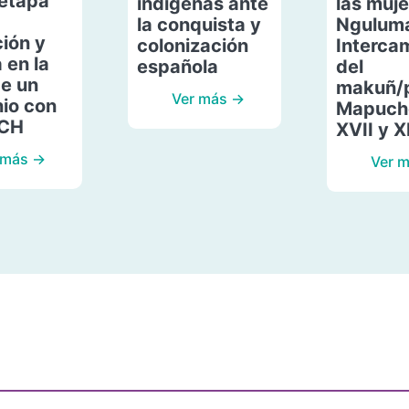
etapa
indígenas ante
las muje
la conquista y
Ngulum
ión y
colonización
Interca
 en la
española
del
de un
makuñ/
Ver más →
io con
Mapuche
ACH
XVII y X
 más →
Ver 