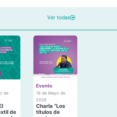
Ver todas
Evento
o de
19 de Mayo de
2026
El
Charla “Los
xtil de
títulos de