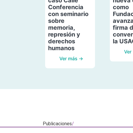
caso Calle
nueva 
Conferencia
como
con seminario
Fundac
sobre
avanza
memoria,
firma 
represión y
conven
derechos
la US
humanos
Ver
Ver más →
Publicaciones
/