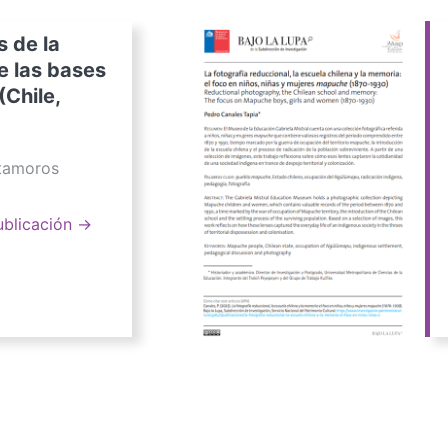
s de la
e las bases
(Chile,
atamoros
ublicación →