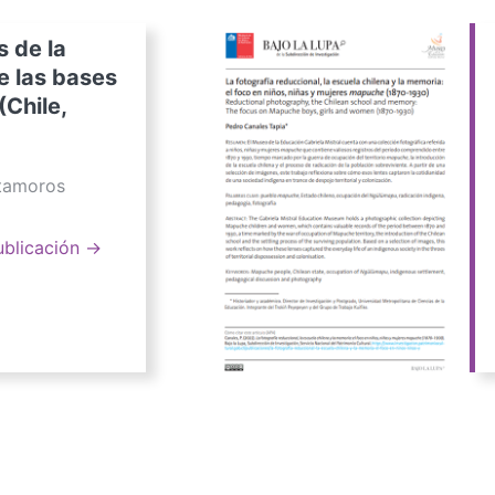
s de la
e las bases
(Chile,
atamoros
ublicación →