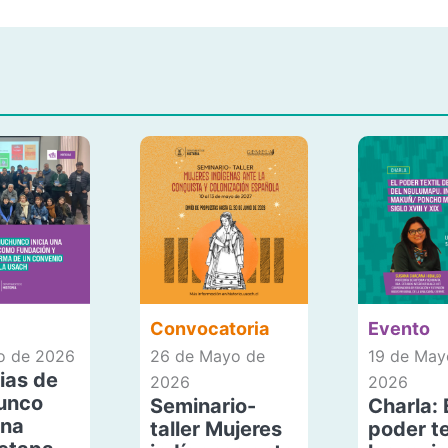
Convocatoria
Evento
io de 2026
26 de Mayo de
19 de May
ias de
2026
2026
unco
Seminario-
Charla: 
una
taller Mujeres
poder te