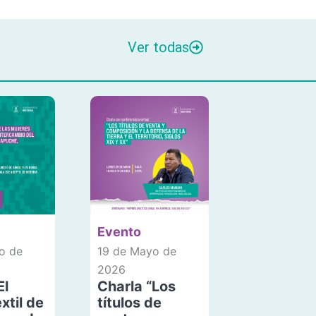
Ver todas
Evento
o de
19 de Mayo de
2026
El
Charla “Los
xtil de
títulos de