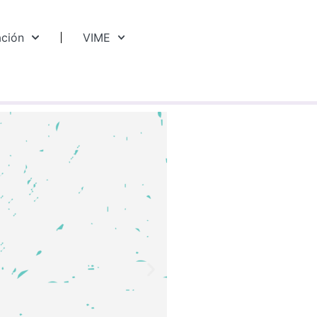
ación
VIME