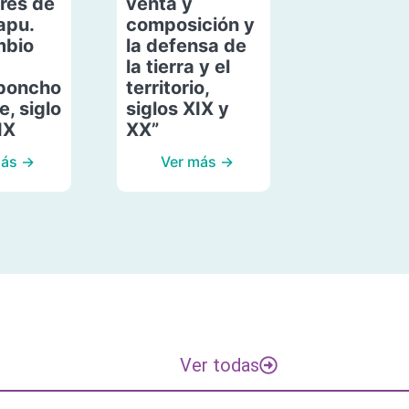
res de
venta y
apu.
composición y
mbio
la defensa de
la tierra y el
poncho
territorio,
, siglo
siglos XIX y
IX
XX”
más →
Ver más →
Ver todas