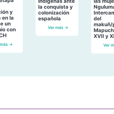
etapa
indígenas ante
las muje
la conquista y
Ngulum
ión y
colonización
Interca
 en la
española
del
de un
makuñ/
Ver más →
io con
Mapuche
ACH
XVII y X
 más →
Ver 