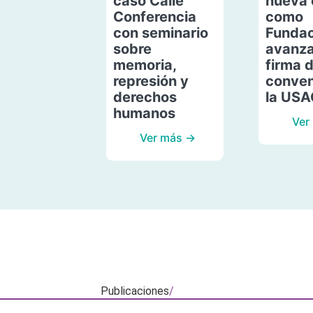
caso Calle
nueva 
Conferencia
como
con seminario
Fundac
sobre
avanza
memoria,
firma 
represión y
conven
derechos
la US
humanos
Ver
Ver más →
Publicaciones
/