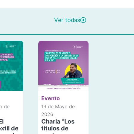
Ver todas
Evento
o de
19 de Mayo de
2026
El
Charla “Los
xtil de
títulos de