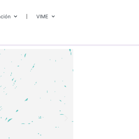
ación
VIME