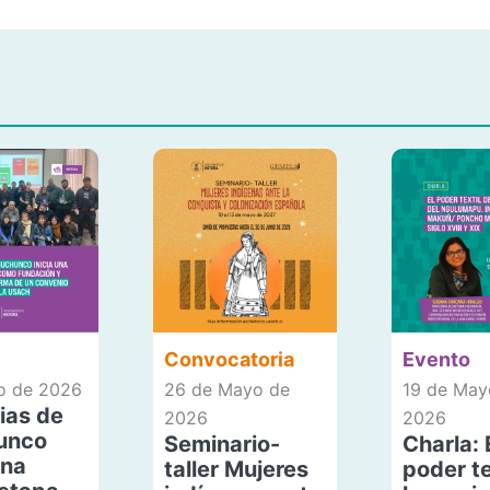
Convocatoria
Evento
io de 2026
26 de Mayo de
19 de May
ias de
2026
2026
unco
Seminario-
Charla: 
una
taller Mujeres
poder te