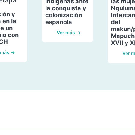
etapa
indígenas ante
las muje
la conquista y
Ngulum
ión y
colonización
Interca
 en la
española
del
de un
makuñ/
Ver más →
io con
Mapuche
ACH
XVII y X
 más →
Ver 