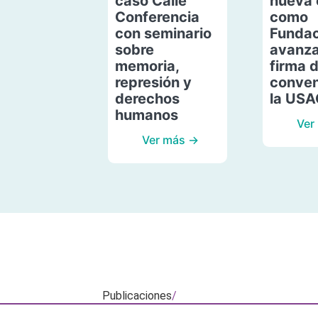
caso Calle
nueva 
Conferencia
como
con seminario
Fundac
sobre
avanza
memoria,
firma 
represión y
conven
derechos
la US
humanos
Ver
Ver más →
Publicaciones
/