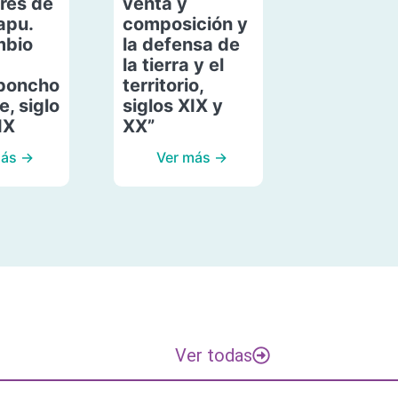
res de
venta y
apu.
composición y
mbio
la defensa de
la tierra y el
poncho
territorio,
, siglo
siglos XIX y
IX
XX”
más →
Ver más →
Ver todas