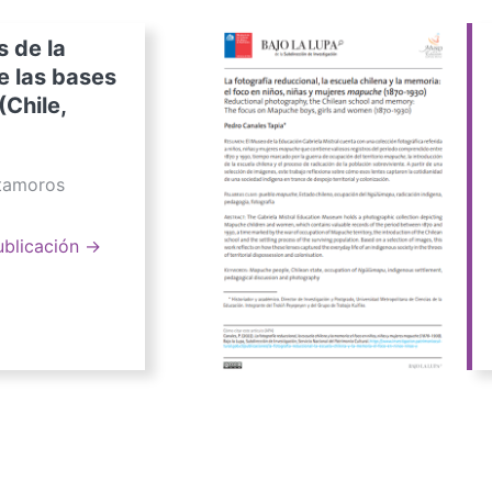
s de la
e las bases
(Chile,
atamoros
ublicación →