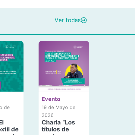
Ver todas
Evento
o de
19 de Mayo de
2026
El
Charla “Los
xtil de
títulos de