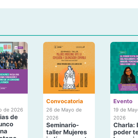
Convocatoria
Evento
io de 2026
26 de Mayo de
19 de May
ias de
2026
2026
unco
Seminario-
Charla: 
una
taller Mujeres
poder te