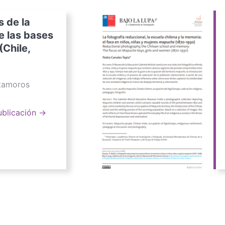
s de la
e las bases
(Chile,
atamoros
ublicación →