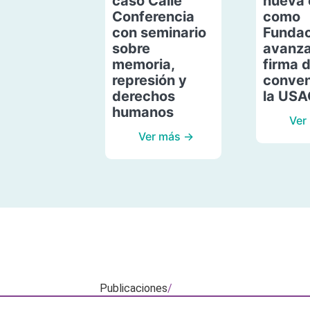
caso Calle
nueva 
Conferencia
como
con seminario
Fundac
sobre
avanza
memoria,
firma 
represión y
conven
derechos
la US
humanos
Ver
Ver más →
Publicaciones
/