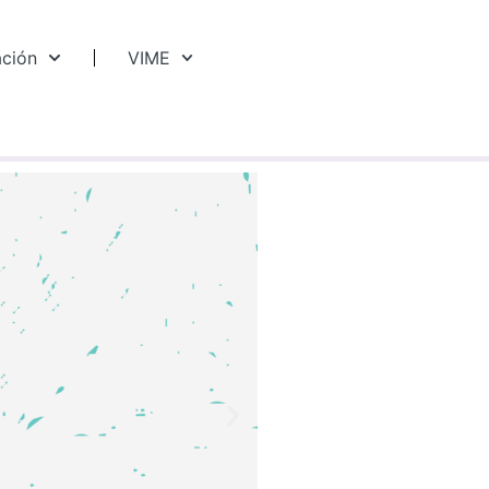
ación
VIME