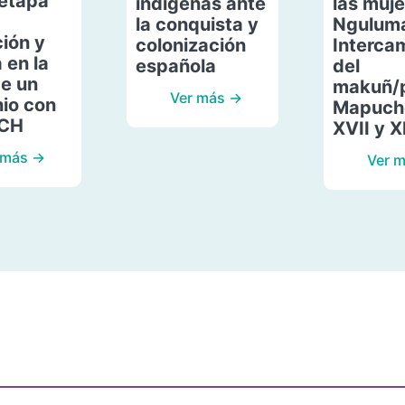
etapa
indígenas ante
las muje
la conquista y
Ngulum
ión y
colonización
Interca
 en la
española
del
de un
makuñ/
Ver más →
io con
Mapuche
ACH
XVII y X
 más →
Ver 