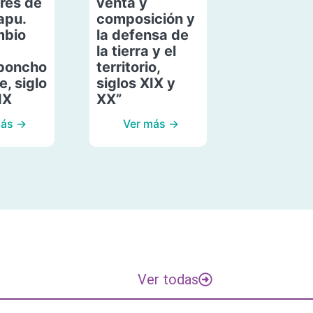
res de
venta y
apu.
composición y
mbio
la defensa de
la tierra y el
poncho
territorio,
, siglo
siglos XIX y
IX
XX”
más →
Ver más →
Ver todas