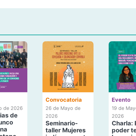
Convocatoria
Evento
io de 2026
26 de Mayo de
19 de May
ias de
2026
2026
unco
Seminario-
Charla: 
una
taller Mujeres
poder te