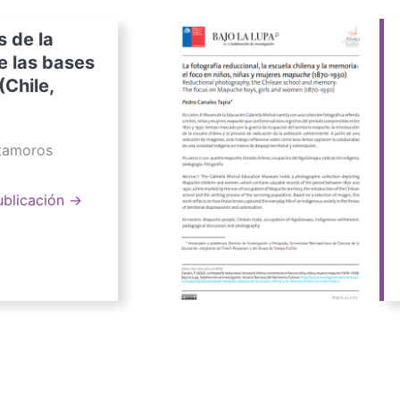
s de la
e las bases
(Chile,
atamoros
ublicación →