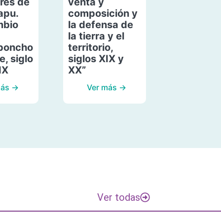
res de
venta y
apu.
composición y
mbio
la defensa de
la tierra y el
poncho
territorio,
, siglo
siglos XIX y
IX
XX”
más →
Ver más →
Ver todas