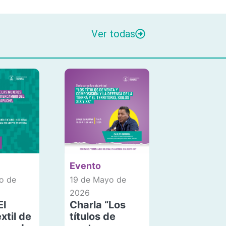
Ver todas
Evento
o de
19 de Mayo de
2026
El
Charla “Los
xtil de
títulos de