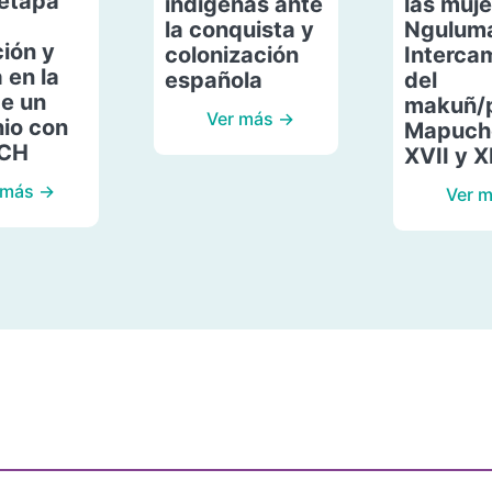
etapa
indígenas ante
las muje
la conquista y
Ngulum
ión y
colonización
Interca
 en la
española
del
de un
makuñ/
Ver más →
io con
Mapuche
ACH
XVII y X
 más →
Ver 