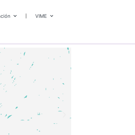
ación
VIME