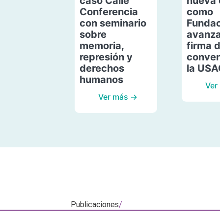
caso Calle
nueva 
Conferencia
como
con seminario
Fundac
sobre
avanza
memoria,
firma 
represión y
conven
derechos
la US
humanos
Ver
Ver más →
Publicaciones
/