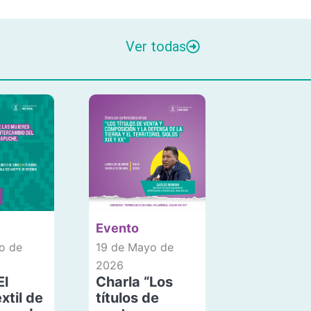
Ver todas
Evento
o de
19 de Mayo de
2026
El
Charla “Los
xtil de
títulos de