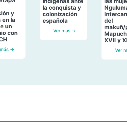
etapa
indígenas ante
las muje
la conquista y
Ngulum
ión y
colonización
Interca
 en la
española
del
de un
makuñ/
Ver más →
io con
Mapuche
ACH
XVII y X
 más →
Ver 