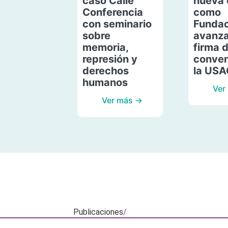
caso Calle
nueva 
Conferencia
como
con seminario
Fundac
sobre
avanza
memoria,
firma 
represión y
conven
derechos
la US
humanos
Ver
Ver más →
Publicaciones
/