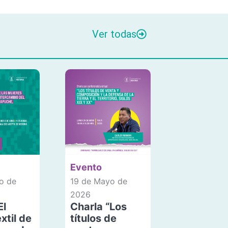
Ver todas
Evento
o de
19 de Mayo de
2026
El
Charla “Los
xtil de
títulos de