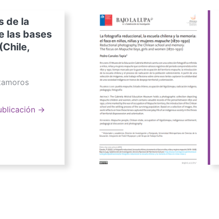
s de la
e las bases
(Chile,
atamoros
ublicación →