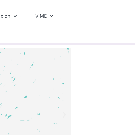
ación
VIME