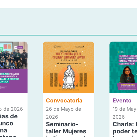
Convocatoria
Evento
io de 2026
26 de Mayo de
19 de May
ias de
2026
2026
unco
Seminario-
Charla: 
una
taller Mujeres
poder te