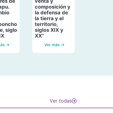
res de
venta y
apu.
composición y
mbio
la defensa de
la tierra y el
poncho
territorio,
, siglo
siglos XIX y
IX
XX”
más →
Ver más →
Ver todas