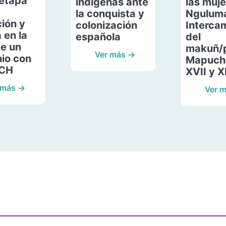
etapa
indígenas ante
las muje
la conquista y
Ngulum
ión y
colonización
Interca
 en la
española
del
de un
makuñ/
Ver más →
io con
Mapuche
ACH
XVII y X
 más →
Ver 