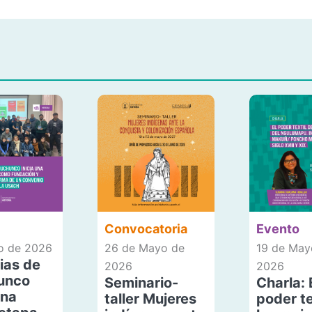
Convocatoria
Evento
io de 2026
26 de Mayo de
19 de May
ias de
2026
2026
unco
Seminario-
Charla: 
una
taller Mujeres
poder te