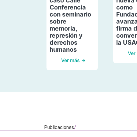
caso Calle
nueva 
Conferencia
como
con seminario
Fundac
sobre
avanza
memoria,
firma 
represión y
conven
derechos
la US
humanos
Ver
Ver más →
Publicaciones
/