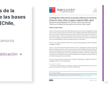
s de la
e las bases
(Chile,
atamoros
ublicación →