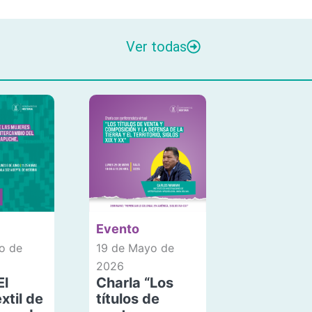
Ver todas
Evento
o de
19 de Mayo de
2026
El
Charla “Los
xtil de
títulos de