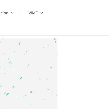
ación
VIME