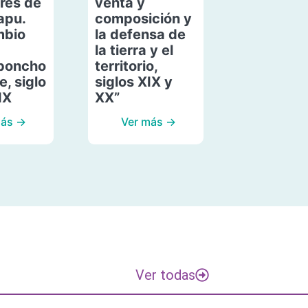
res de
venta y
apu.
composición y
mbio
la defensa de
la tierra y el
poncho
territorio,
, siglo
siglos XIX y
IX
XX”
más →
Ver más →
Ver todas