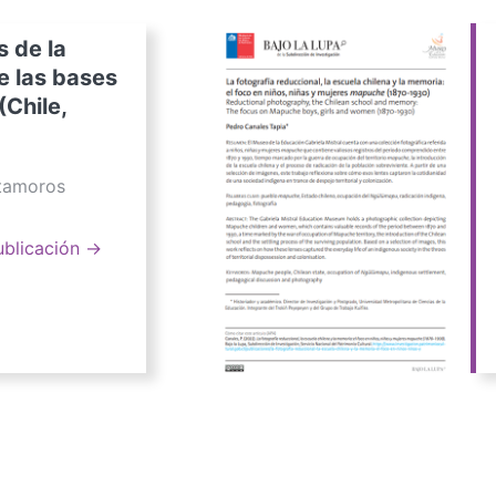
s de la
e las bases
(Chile,
atamoros
ublicación →