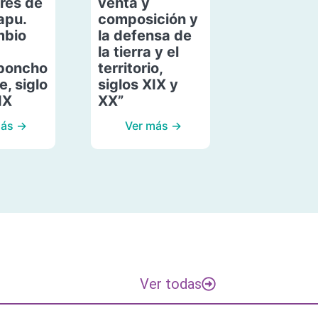
res de
venta y
apu.
composición y
mbio
la defensa de
la tierra y el
poncho
territorio,
, siglo
siglos XIX y
IX
XX”
más →
Ver más →
Ver todas