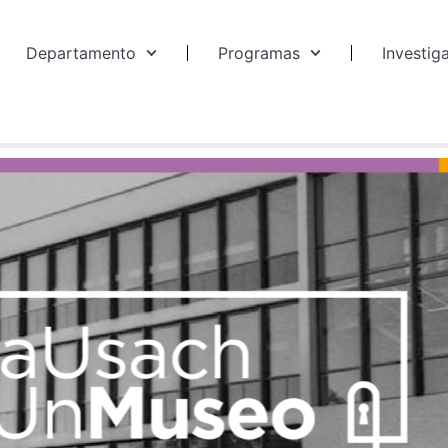
Departamento
Programas
Investig