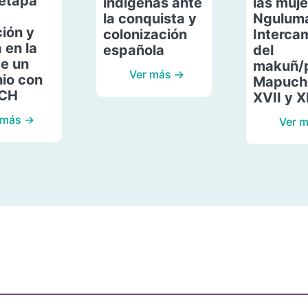
etapa
indígenas ante
las muje
la conquista y
Ngulum
ión y
colonización
Interca
 en la
española
del
de un
makuñ/
Ver más →
io con
Mapuche
ACH
XVII y X
 más →
Ver 