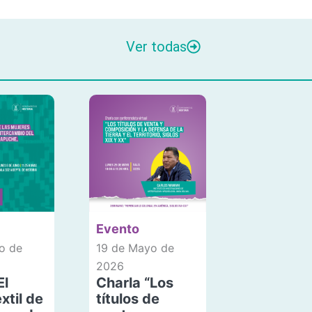
Ver todas
Evento
o de
19 de Mayo de
2026
El
Charla “Los
xtil de
títulos de