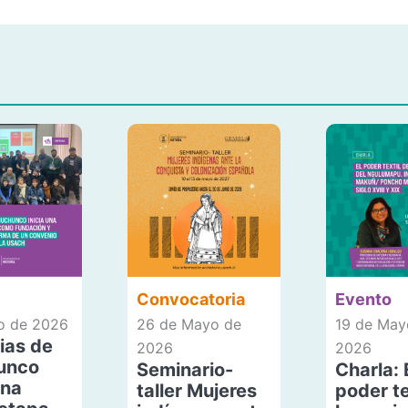
Convocatoria
Evento
io de 2026
26 de Mayo de
19 de May
ias de
2026
2026
unco
Seminario-
Charla: 
una
taller Mujeres
poder te