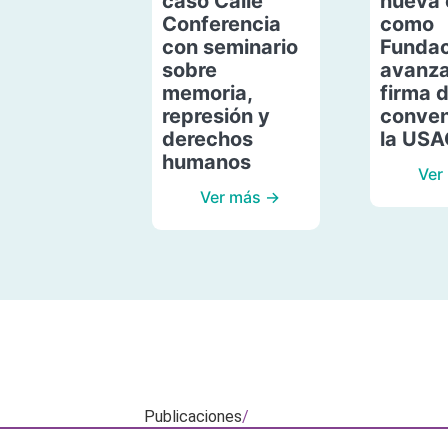
caso Calle
nueva 
Conferencia
como
con seminario
Fundac
sobre
avanza
memoria,
firma 
represión y
conven
derechos
la US
humanos
Ver
Ver más →
Publicaciones
/