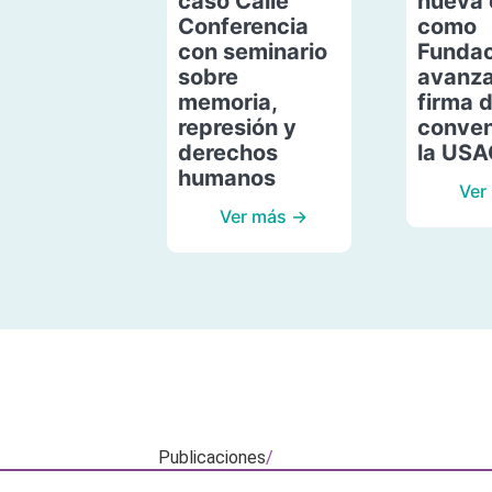
caso Calle
nueva 
Conferencia
como
con seminario
Fundac
sobre
avanza
memoria,
firma 
represión y
conven
derechos
la US
humanos
Ver
Ver más →
Publicaciones
/