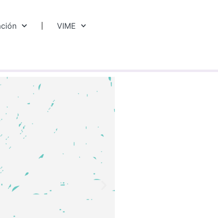
ación
VIME