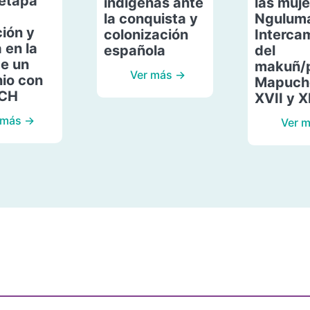
etapa
indígenas ante
las muje
la conquista y
Ngulum
ión y
colonización
Interca
 en la
española
del
de un
makuñ/
Ver más →
io con
Mapuche
ACH
XVII y X
 más →
Ver 