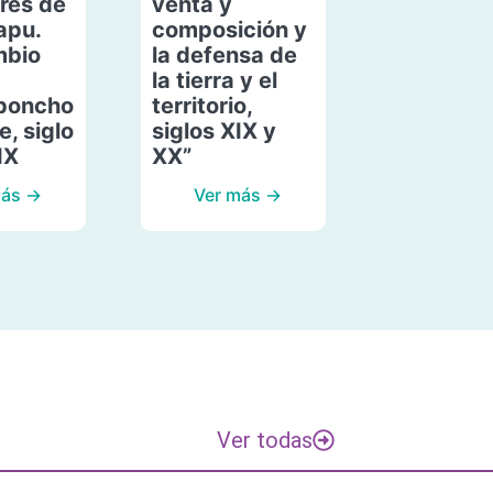
res de
venta y
apu.
composición y
mbio
la defensa de
la tierra y el
poncho
territorio,
, siglo
siglos XIX y
IX
XX”
más →
Ver más →
Ver todas