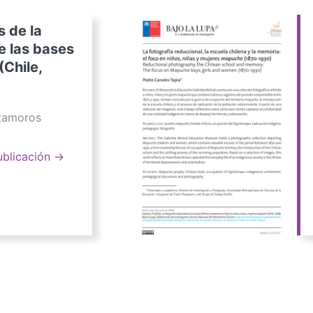
s de la
e las bases
(Chile,
atamoros
ublicación →