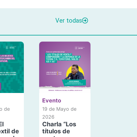
Ver todas
Evento
o de
19 de Mayo de
2026
El
Charla “Los
xtil de
títulos de