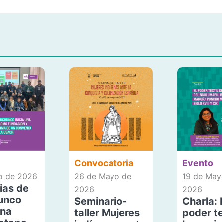
Convocatoria
Evento
io de 2026
26 de Mayo de
19 de May
ias de
2026
2026
unco
Seminario-
Charla: 
una
taller Mujeres
poder te