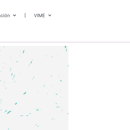
ación
VIME