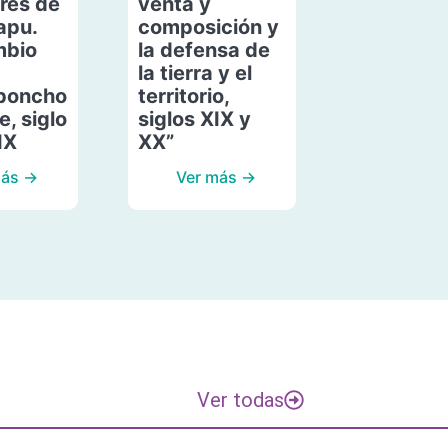
res de
venta y
apu.
composición y
mbio
la defensa de
la tierra y el
poncho
territorio,
, siglo
siglos XIX y
IX
XX”
más →
Ver más →
Ver todas