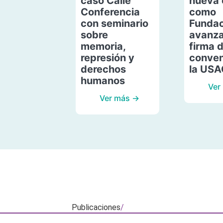
caso Calle
nueva 
Conferencia
como
con seminario
Fundac
sobre
avanza
memoria,
firma 
represión y
conven
derechos
la US
humanos
Ver
Ver más →
Publicaciones
/