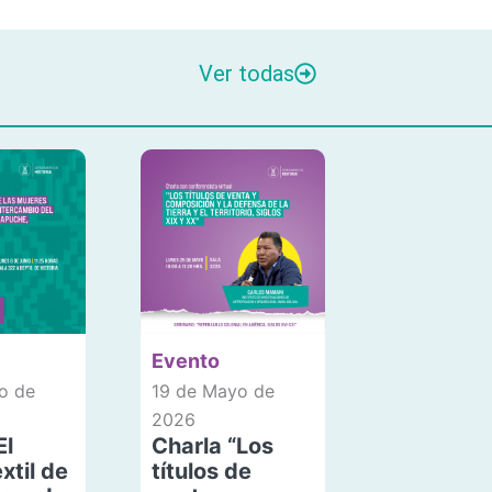
Ver todas
Evento
o de
19 de Mayo de
2026
El
Charla “Los
xtil de
títulos de