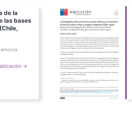
s de la
e las bases
(Chile,
atamoros
ublicación →