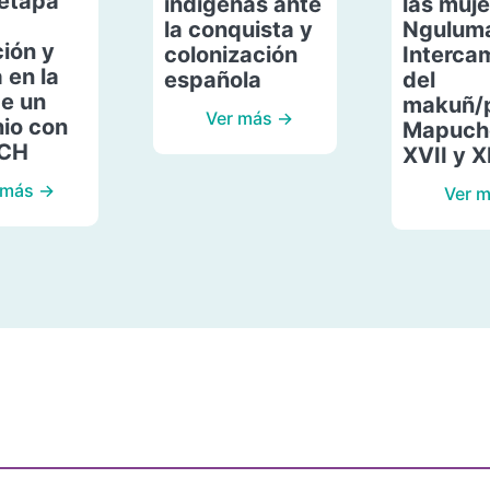
etapa
indígenas ante
las muje
la conquista y
Ngulum
ión y
colonización
Interca
 en la
española
del
de un
makuñ/
Ver más →
io con
Mapuche
ACH
XVII y X
 más →
Ver 