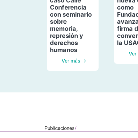
caso Calle
nueva 
Conferencia
como
con seminario
Fundac
sobre
avanza
memoria,
firma 
represión y
conven
derechos
la US
humanos
Ver
Ver más →
Publicaciones
/