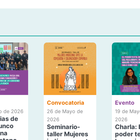
Convocatoria
Evento
io de 2026
26 de Mayo de
19 de May
ias de
2026
2026
unco
Seminario-
Charla: 
una
taller Mujeres
poder te