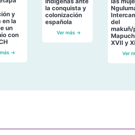
etapa
indígenas ante
las muje
la conquista y
Ngulum
ión y
colonización
Interca
 en la
española
del
de un
makuñ/
Ver más →
io con
Mapuche
ACH
XVII y X
 más →
Ver 