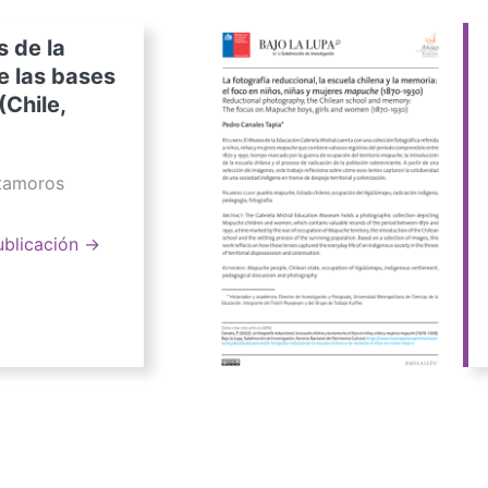
s de la
e las bases
(Chile,
atamoros
ublicación →