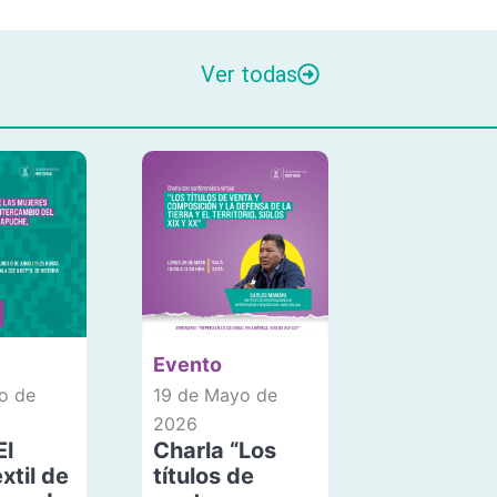
Ver todas
Evento
o de
19 de Mayo de
2026
El
Charla “Los
xtil de
títulos de