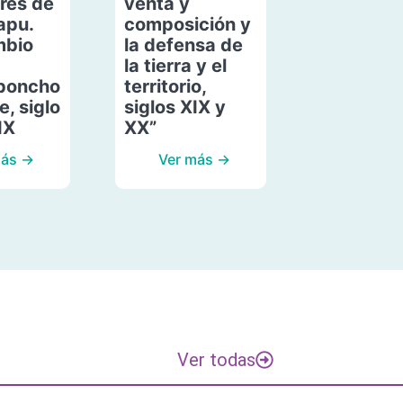
res de
venta y
apu.
composición y
mbio
la defensa de
la tierra y el
poncho
territorio,
, siglo
siglos XIX y
IX
XX”
más →
Ver más →
Ver todas