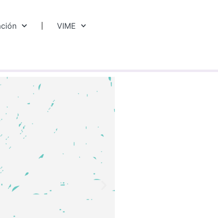
ación
VIME