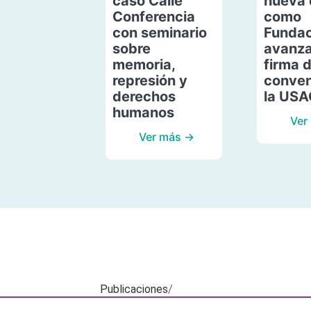
caso Calle
nueva 
Conferencia
como
con seminario
Fundac
sobre
avanza
memoria,
firma 
represión y
conven
derechos
la US
humanos
Ver
Ver más →
Publicaciones
/