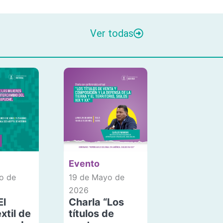
Ver todas
Evento
o de
19 de Mayo de
2026
El
Charla “Los
xtil de
títulos de