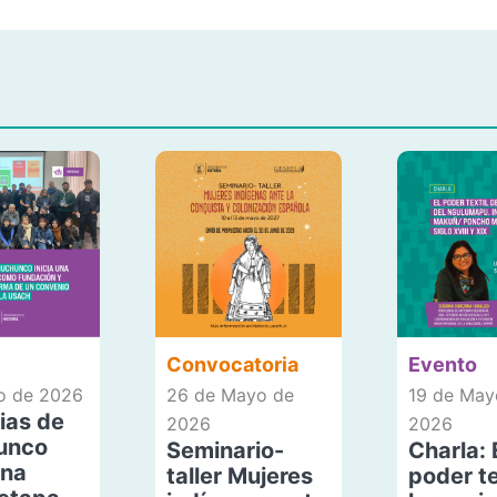
Convocatoria
Evento
io de 2026
26 de Mayo de
19 de May
ias de
2026
2026
unco
Seminario-
Charla: 
una
taller Mujeres
poder te