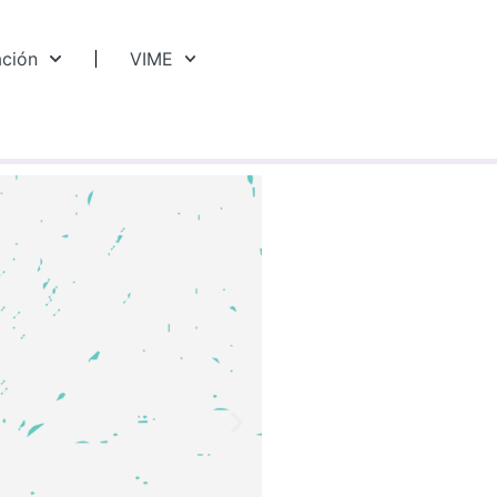
ación
VIME