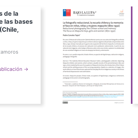
s de la
e las bases
(Chile,
atamoros
ublicación →