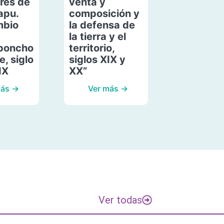
res de
venta y
apu.
composición y
mbio
la defensa de
la tierra y el
poncho
territorio,
, siglo
siglos XIX y
IX
XX”
más →
Ver más →
Ver todas