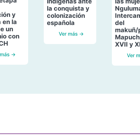
etapa
indígenas ante
las muje
la conquista y
Ngulum
ión y
colonización
Interca
 en la
española
del
de un
makuñ/
Ver más →
io con
Mapuche
ACH
XVII y X
 más →
Ver 