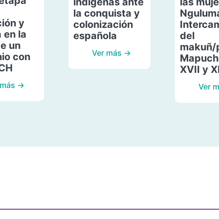
etapa
indígenas ante
las muje
la conquista y
Ngulum
ión y
colonización
Interca
 en la
española
del
de un
makuñ/
Ver más →
io con
Mapuche
ACH
XVII y X
 más →
Ver 