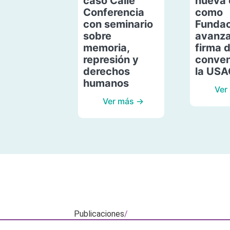
caso Calle
nueva 
Conferencia
como
con seminario
Fundac
sobre
avanza
memoria,
firma 
represión y
conven
derechos
la US
humanos
Ver
Ver más →
Publicaciones
/