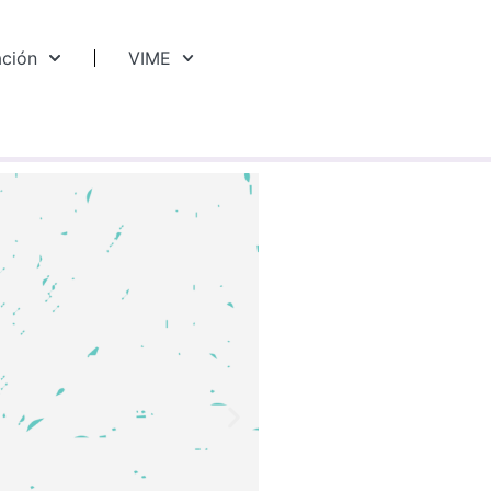
ación
VIME