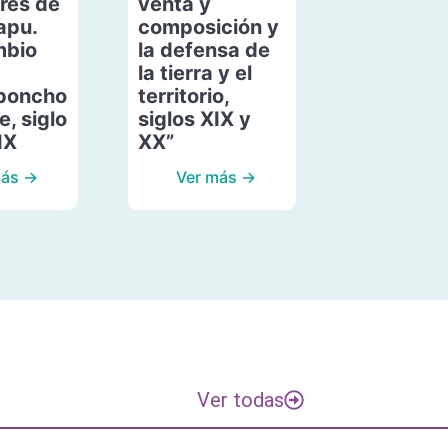
res de
venta y
apu.
composición y
mbio
la defensa de
la tierra y el
poncho
territorio,
, siglo
siglos XIX y
IX
XX”
más →
Ver más →
Ver todas