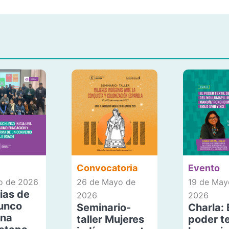
Convocatoria
Evento
io de 2026
26 de Mayo de
19 de May
ias de
2026
2026
unco
Seminario-
Charla: 
una
taller Mujeres
poder te