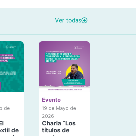
Ver todas
Evento
o de
19 de Mayo de
2026
El
Charla “Los
xtil de
títulos de