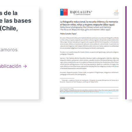
s de la
e las bases
(Chile,
atamoros
ublicación →