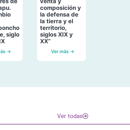
res de
venta y
apu.
composición y
mbio
la defensa de
la tierra y el
poncho
territorio,
, siglo
siglos XIX y
IX
XX”
más →
Ver más →
Ver todas