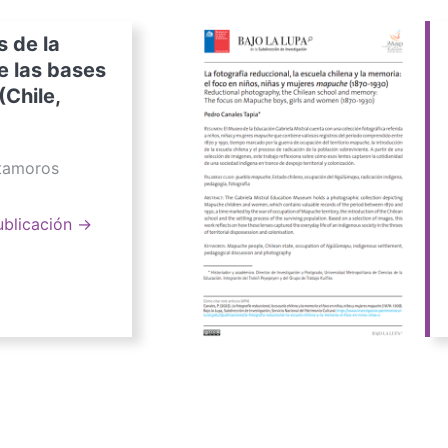
s de la
e las bases
(Chile,
atamoros
ublicación →