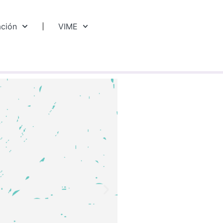
ación
VIME