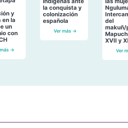
etapa
indígenas ante
las muje
la conquista y
Ngulum
ión y
colonización
Interca
 en la
española
del
de un
makuñ/
Ver más →
io con
Mapuche
ACH
XVII y X
 más →
Ver 