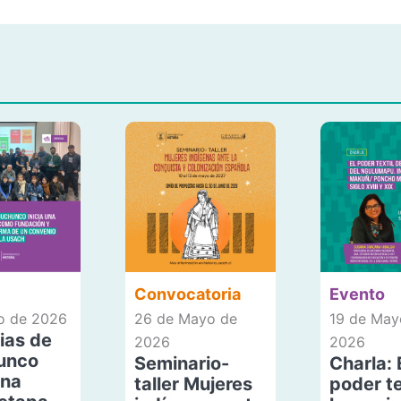
Convocatoria
Evento
io de 2026
26 de Mayo de
19 de May
ias de
2026
2026
unco
Seminario-
Charla: 
una
taller Mujeres
poder te