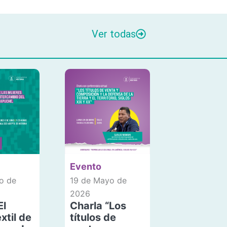
Ver todas
Evento
o de
19 de Mayo de
2026
El
Charla “Los
xtil de
títulos de