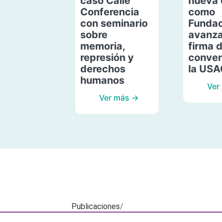
caso Calle
nueva 
Conferencia
como
con seminario
Fundac
sobre
avanza
memoria,
firma 
represión y
conven
derechos
la US
humanos
Ver
Ver más →
Publicaciones
/