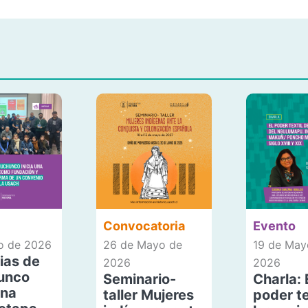
Convocatoria
Evento
io de 2026
26 de Mayo de
19 de May
ias de
2026
2026
unco
Seminario-
Charla: 
una
taller Mujeres
poder te