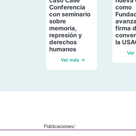
caso Calle
nueva 
Conferencia
como
con seminario
Fundac
sobre
avanza
memoria,
firma 
represión y
conven
derechos
la US
humanos
Ver
Ver más →
Publicaciones
/