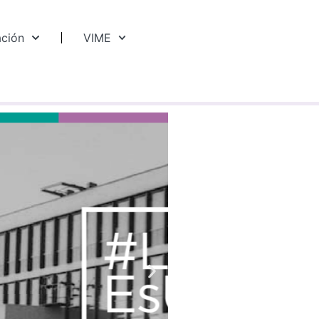
ación
VIME