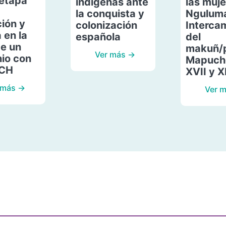
etapa
indígenas ante
las muje
la conquista y
Ngulum
ión y
colonización
Interca
 en la
española
del
de un
makuñ/
Ver más →
io con
Mapuche
ACH
XVII y X
 más →
Ver 