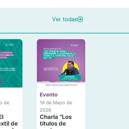
Ver todas
Evento
o de
19 de Mayo de
2026
El
Charla “Los
xtil de
títulos de