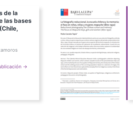
s de la
e las bases
(Chile,
atamoros
ublicación →