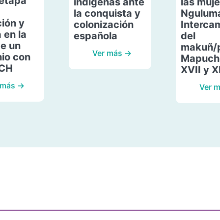
etapa
indígenas ante
las muje
la conquista y
Ngulum
ión y
colonización
Interca
 en la
española
del
de un
makuñ/
Ver más →
io con
Mapuche
ACH
XVII y X
 más →
Ver 