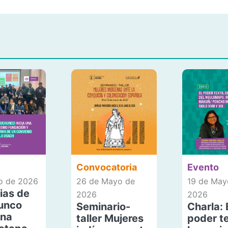
Convocatoria
Evento
io de 2026
26 de Mayo de
19 de May
ias de
2026
2026
unco
Seminario-
Charla: 
una
taller Mujeres
poder te