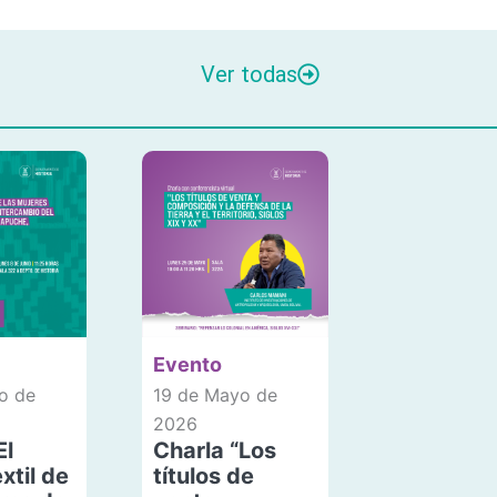
Ver todas
Evento
o de
19 de Mayo de
2026
El
Charla “Los
xtil de
títulos de