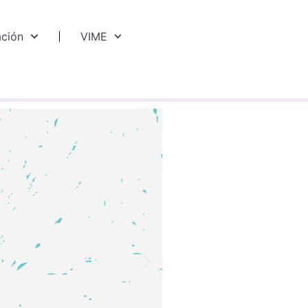
ación
VIME