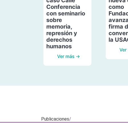
caso Calle
nueva 
Conferencia
como
con seminario
Fundac
sobre
avanza
memoria,
firma 
represión y
conven
derechos
la US
humanos
Ver
Ver más →
Publicaciones
/