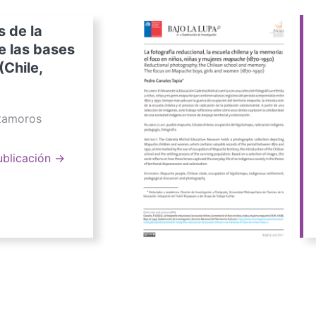
s de la
e las bases
(Chile,
atamoros
ublicación →