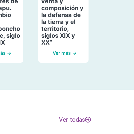
res de
venta y
apu.
composición y
mbio
la defensa de
la tierra y el
poncho
territorio,
, siglo
siglos XIX y
IX
XX”
más →
Ver más →
Ver todas