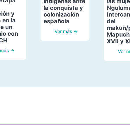
etapa
indígenas ante
las muje
la conquista y
Ngulum
ión y
colonización
Interca
 en la
española
del
de un
makuñ/
Ver más →
io con
Mapuche
ACH
XVII y X
 más →
Ver 