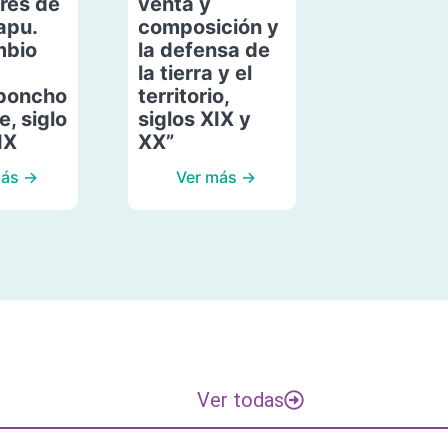
res de
venta y
apu.
composición y
mbio
la defensa de
la tierra y el
poncho
territorio,
, siglo
siglos XIX y
IX
XX”
más →
Ver más →
Ver todas