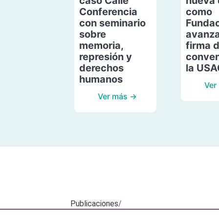
caso Calle
nueva 
Conferencia
como
con seminario
Fundac
sobre
avanza
memoria,
firma 
represión y
conven
derechos
la US
humanos
Ver
Ver más →
Publicaciones
/