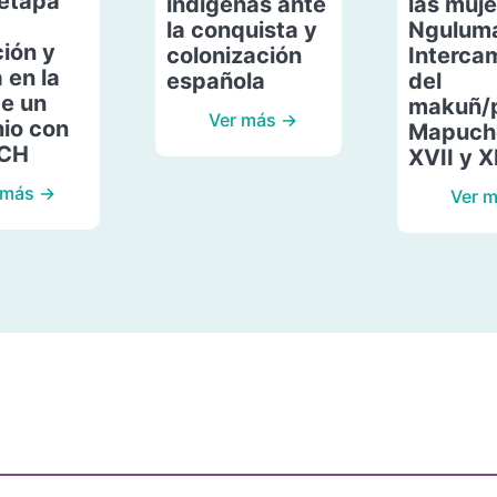
etapa
indígenas ante
las muje
la conquista y
Ngulum
ión y
colonización
Interca
 en la
española
del
de un
makuñ/
Ver más →
io con
Mapuche
ACH
XVII y X
 más →
Ver 