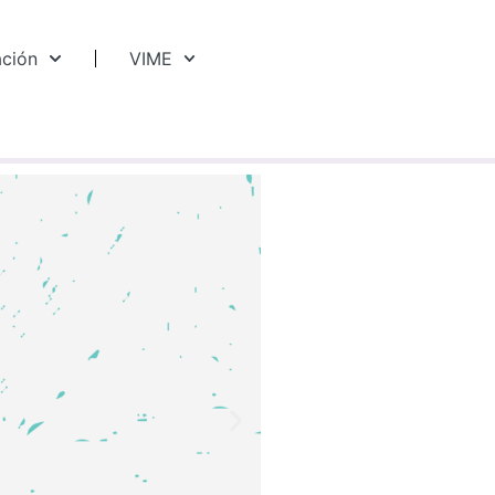
ación
VIME