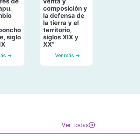
res de
venta y
apu.
composición y
mbio
la defensa de
la tierra y el
poncho
territorio,
, siglo
siglos XIX y
IX
XX”
más →
Ver más →
Ver todas