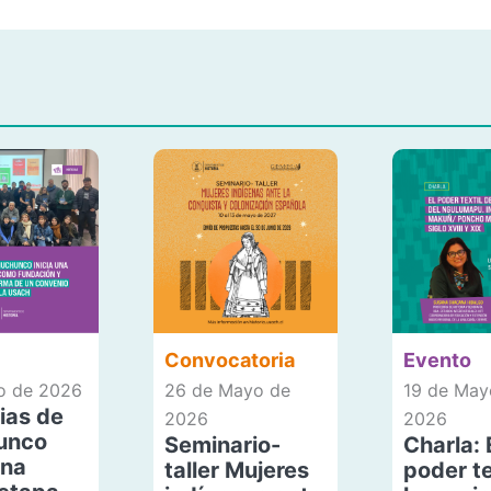
Convocatoria
Evento
io de 2026
26 de Mayo de
19 de May
ias de
2026
2026
unco
Seminario-
Charla: 
una
taller Mujeres
poder te