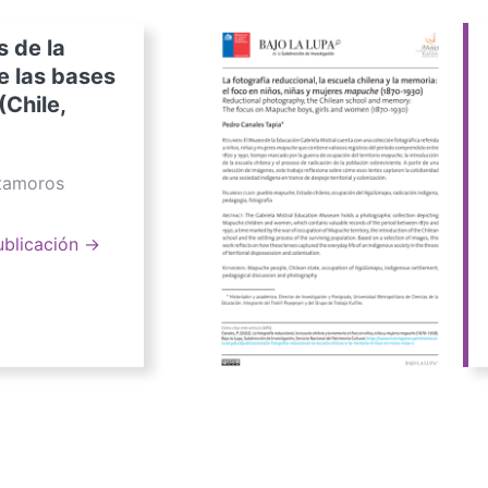
s de la
e las bases
(Chile,
atamoros
ublicación →