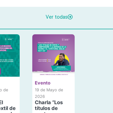
Ver todas
Evento
o de
19 de Mayo de
2026
El
Charla “Los
xtil de
títulos de