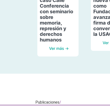
caso Calle
nueva 
Conferencia
como
con seminario
Fundac
sobre
avanza
memoria,
firma 
represión y
conven
derechos
la US
humanos
Ver
Ver más →
Publicaciones
/