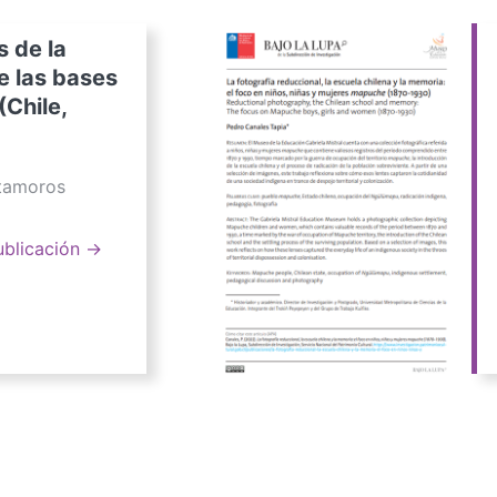
s de la
e las bases
(Chile,
atamoros
ublicación →