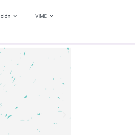
ación
VIME