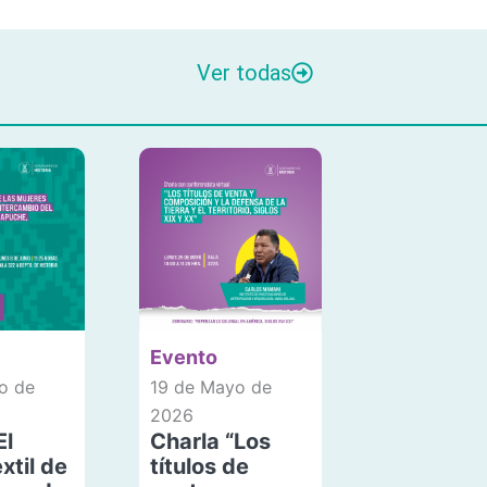
Ver todas
Evento
o de
19 de Mayo de
2026
El
Charla “Los
xtil de
títulos de