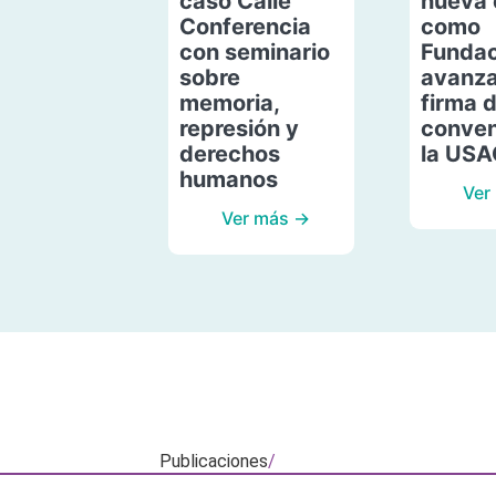
caso Calle
nueva 
Conferencia
como
con seminario
Fundac
sobre
avanza
memoria,
firma 
represión y
conven
derechos
la US
humanos
Ver
Ver más →
Publicaciones
/