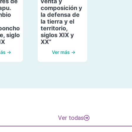
res de
venta y
apu.
composición y
mbio
la defensa de
la tierra y el
poncho
territorio,
, siglo
siglos XIX y
IX
XX”
más →
Ver más →
Ver todas