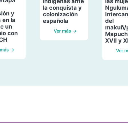
etapa
indígenas ante
las muje
la conquista y
Ngulum
ión y
colonización
Interca
 en la
española
del
de un
makuñ/
Ver más →
io con
Mapuche
ACH
XVII y X
 más →
Ver 