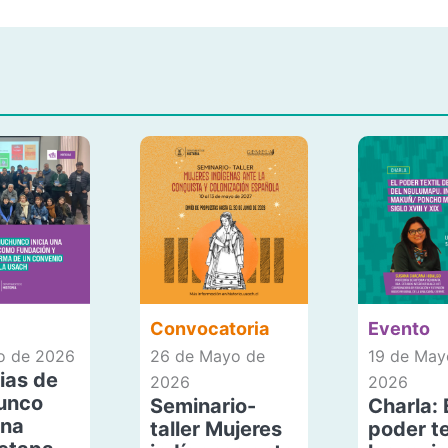
Convocatoria
Evento
io de 2026
26 de Mayo de
19 de May
ias de
2026
2026
unco
Seminario-
Charla: 
una
taller Mujeres
poder te