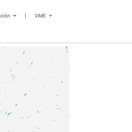
ación
VIME