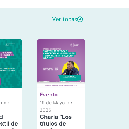
Ver todas
Evento
o de
19 de Mayo de
2026
El
Charla “Los
xtil de
títulos de