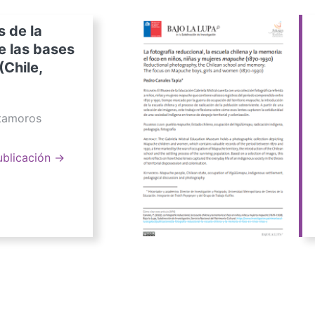
s de la
e las bases
(Chile,
atamoros
ublicación →