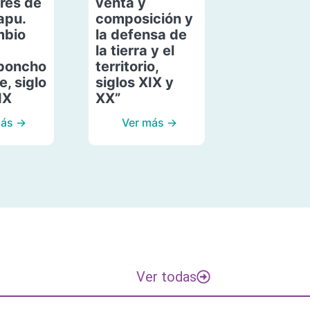
res de
venta y
apu.
composición y
mbio
la defensa de
la tierra y el
poncho
territorio,
, siglo
siglos XIX y
IX
XX”
más →
Ver más →
Ver todas