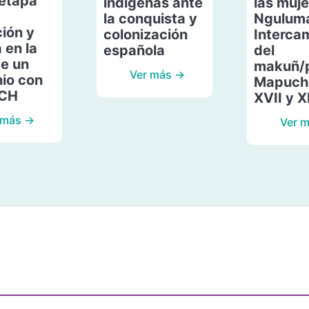
etapa
indígenas ante
las muje
la conquista y
Ngulum
ión y
colonización
Interca
 en la
española
del
de un
makuñ/
Ver más →
io con
Mapuche
ACH
XVII y X
 más →
Ver 