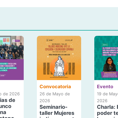
Convocatoria
Evento
io de 2026
26 de Mayo de
19 de May
ias de
2026
2026
unco
Seminario-
Charla: 
una
taller Mujeres
poder te