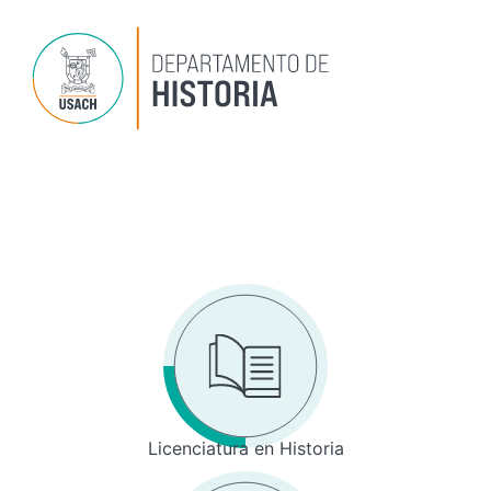
Ir
al
contenido
Dep
P
Inv
Licenciatura en Historia