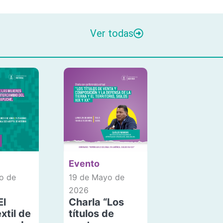
Ver todas
Evento
o de
19 de Mayo de
2026
El
Charla “Los
xtil de
títulos de