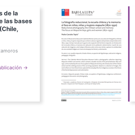
s de la
e las bases
(Chile,
atamoros
ublicación →