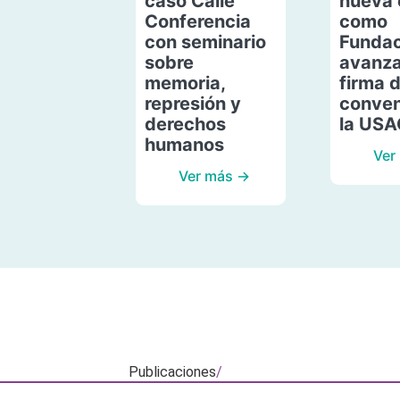
caso Calle
nueva 
Conferencia
como
con seminario
Fundac
sobre
avanza
memoria,
firma 
represión y
conven
derechos
la US
humanos
Ver
Ver más →
Publicaciones
/