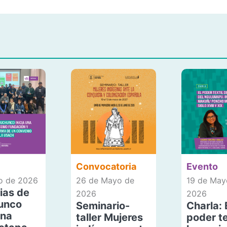
Convocatoria
Evento
io de 2026
26 de Mayo de
19 de May
ias de
2026
2026
unco
Seminario-
Charla: 
una
taller Mujeres
poder te