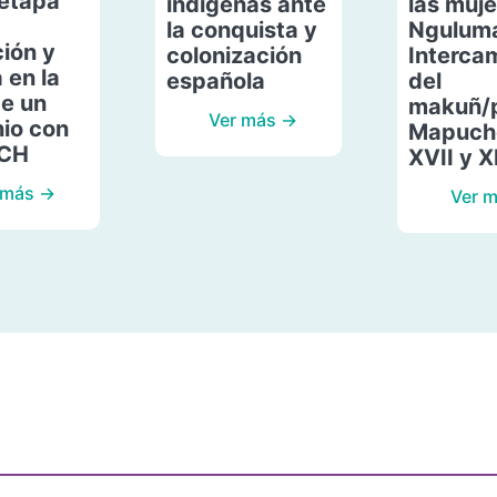
etapa
indígenas ante
las muje
la conquista y
Ngulum
ión y
colonización
Interca
 en la
española
del
de un
makuñ/
Ver más →
io con
Mapuche
ACH
XVII y X
 más →
Ver 