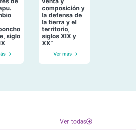
res de
venta y
apu.
composición y
mbio
la defensa de
la tierra y el
poncho
territorio,
, siglo
siglos XIX y
IX
XX”
más →
Ver más →
Ver todas