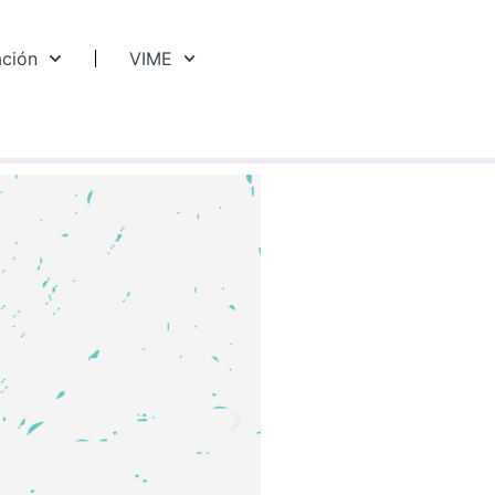
ación
VIME