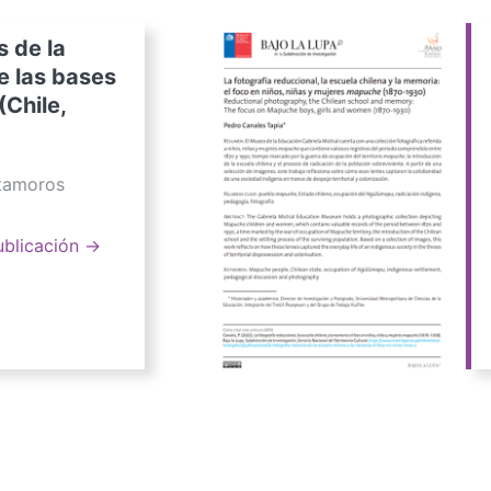
s de la
e las bases
(Chile,
atamoros
ublicación →