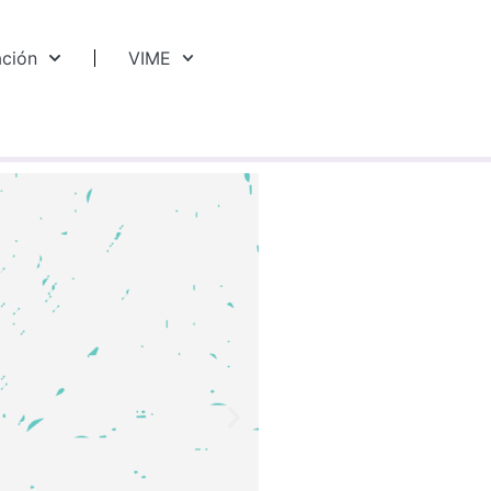
ación
VIME