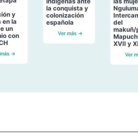
etapa
indígenas ante
las muje
la conquista y
Ngulum
ión y
colonización
Interca
 en la
española
del
de un
makuñ/
Ver más →
io con
Mapuche
ACH
XVII y X
 más →
Ver 