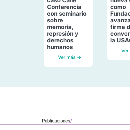
caso Calle
nueva 
Conferencia
como
con seminario
Fundac
sobre
avanza
memoria,
firma 
represión y
conven
derechos
la US
humanos
Ver
Ver más →
Publicaciones
/