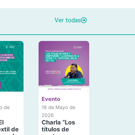
Ver todas
Evento
o de
19 de Mayo de
2026
El
Charla “Los
xtil de
títulos de