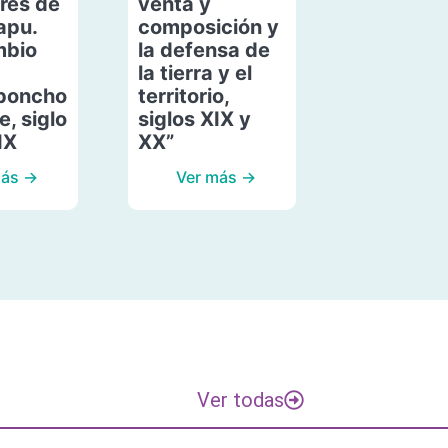
res de
venta y
apu.
composición y
mbio
la defensa de
la tierra y el
poncho
territorio,
, siglo
siglos XIX y
IX
XX”
más →
Ver más →
Ver todas