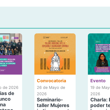
Convocatoria
Evento
io de 2026
26 de Mayo de
19 de May
ias de
2026
2026
unco
Seminario-
Charla: 
una
taller Mujeres
poder te